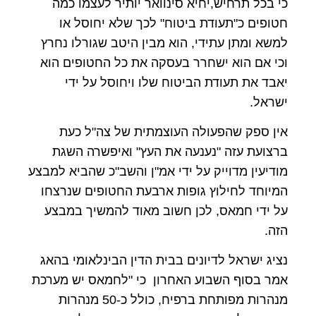
כי בכל תרחיש,יחיא סינוואר יותיר לעצמו כמה
חטופים כ"תעודת ביטוח" לכך שלא יחוסל או
למשא ומתן עתידי, הוא מבין היטב שגורלו נחרץ
וכי אם הוא ישחרר בעסקה את כל החטופים הוא
יאבד את תעודת הביטוח שלו ויחוסל על ידי
ישראל.
אין ספק שהפעולה העוצמתית של צה"ל כעת
ברצועת עזה "נענעה את העץ" ואיפשרה השגת
מודיעין מדוייק על ידי אמ"ן והשב"כ שהביא למבצע
המיוחד לחילוץ גופות ארבעת החטופים שנרצחו
על ידי חמאס, לכן חשוב מאוד להמשיך במבצע
הזה.
נציג ישראל לדיונים בבית הדין הבינלאומי בהאג
אמר בסוף השבוע האחרון כי "לחמאס יש מערכת
מנהרות מפותחת ברפיח, כולל כ-50 מנהרות