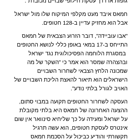
גופות או דרך עסקת חילופי שבויים מכובדת".
חמאס איבד מעט מקלפי המיקוח שלו מול ישראל
אבל הוא מחזיק עדיין ב-128 חטופים.
"אבו עוביידה", דובר הזרוע הצבאית של חמאס
התייחס ב-17 במאי באופן כללי לנושא החטופים
במסגרת הלוחמה הפסיכולוגית נגד ישראל
ובהצהרה שמסר הוא אמר כי "השקר של מה
שמכונה הלחץ הצבאי לשחרור השבויים
הישראלים הוא תיאור להאצת הליכת השבויים של
האויב לגורל בלתי נודע".
העסקה לשחרור החטופים תקועה במבוי סתום,
ההצעה האחרונה של חמאס היא בלתי מקובלת
על ישראל ומעידה על כך שליחיא סינוואר אין שום
אינטרס לעסקת חטופים, הוא עשה תרגיל
תקשורתי והודיע כביכול על הסכמת חמאס