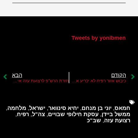
הטוויטר שלי
Tweets by yonibmen
הקודם
הבא
כיבוש אזור רפיח לא יכריע את המערכה אבל הוא חשוב להשגת יעדי המלחמה
חזרת הרש"פ לרצועת עזה איננה מעשית
חמאס
,
יוני בן מנחם
,
יחיא סינוואר
,
ישראל
,
מלחמה
,
ממשל ביידן
,
עסקת חילופי שבויים
,
צה"ל
,
רפיח
,
רצועת עזה
,
שב"כ