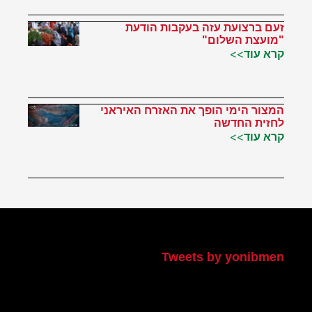
זעם ברצועת עזה בעקבות הודעת
"מועצת השלום"
קרא עוד>>
המצור הימי הופך את האזרח האיראני
לחזית החדשה
קרא עוד>>
הטוויטר שלי
Tweets by yonibmen