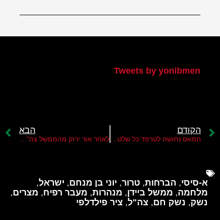
הטוויטר שלי
Tweets by yonibmen
הקודם
הבא
חמאס נחושה לטרפד כל שלטון אחר ברצועת עזה
לאחר אור ירוק מהממשל צה"ל ירחיב את הפעולה ברפיח
א-סיסי
,
הברחות
,
טרור
,
יוני בן מנחם
,
ישראל
,
מלחמה
,
ממשל ביידן
,
מנהרות
,
מעבר רפיח
,
מצרים
,
נשק
,
נשק חם
,
צה"ל
,
ציר פילדלפי