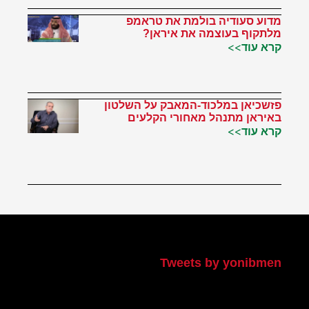
מדוע סעודיה בולמת את טראמפ
מלתקוף בעוצמה את איראן?
קרא עוד>>
פזשכיאן במלכוד-המאבק על השלטון
באיראן מתנהל מאחורי הקלעים
קרא עוד>>
הטוויטר שלי
Tweets by yonibmen