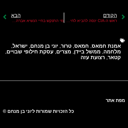
הקודם
הבא
ראש ה-CIA ינסה להביא לחידוש המו"מ על עסקת החטופים
מי התנקש בחיי הנשיא אברהים ראיסי?
אמנת חמאס
,
חמאס
,
טרור
,
יוני בן מנחם
,
ישראל
,
מלחמה
,
ממשל ביידן
,
מצרים
,
עסקת חילופי שבויים
,
קטאר
,
רצועת עזה
מפת אתר
כל הזכויות שמורות ליוני בן מנחם ©