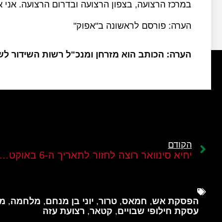
במרכז הרצועה, בצפון הרצועה ובדרום הרצועה. אני א
הערה: פורסם לראשונה ב"אפוק"
הערה: הכותב הוא מזרחן ומנכ"ל רשות השידור ל
הקודם
יחיא סינוואר רוצה לחזור לתאריך ה-6 באוק
הפסקת אש
,
חמאס
,
טרור
,
יוני בן מנחם
,
מלחמה
,
מל
עסקת חילופי שבויים
,
קטאר
,
רצועת עזה