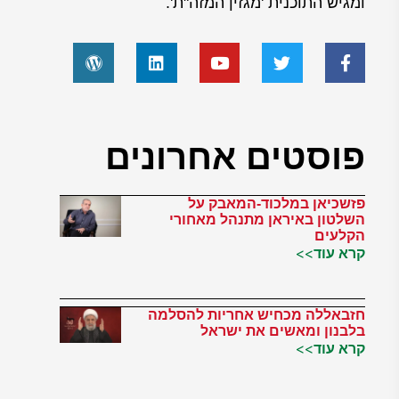
ומגיש התוכנית 'מגזין המזה"ת'.
פוסטים אחרונים
פזשכיאן במלכוד-המאבק על
השלטון באיראן מתנהל מאחורי
הקלעים
קרא עוד>>
חזבאללה מכחיש אחריות להסלמה
בלבנון ומאשים את ישראל
קרא עוד>>