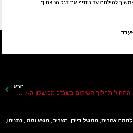
משיך להילחם עד שנניף את דגל הניצחון".
שעבר
הבא
טובר
התחיל תהליך השיקום בשב"כ מכישלון ה-7 באוקטובר
חמה אזורית
,
ממשל ביידן
,
מצרים
,
משא ומתן
,
נתניהו
,