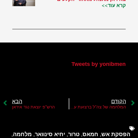
קרא עוד>>
הטוויטר שלי
Tweets by yonibmen
הקודם
הבא
המלחמה של צה"ל ברצועת עזה היא נגד איראן
הרש"פ יוצאת נגד איראן
הפסקת אש
,
חמאס
,
טרור
,
יחיא סינוואר
,
מלחמה
,