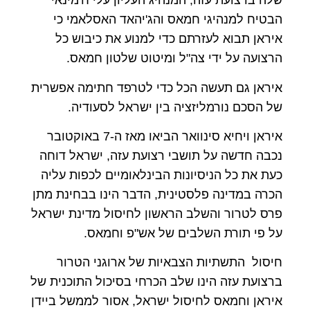
שלה ברצועת עזה, המנהיג העליון עלי ח'מינאי
הבטיח למנהיגי חמאס והג'יהאד האסלאמי כי
איראן תבוא לעזרתם כדי למנוע את כיבוש כל
הרצועה על ידי צה"ל ומיטוט שלטון חמאס.
איראן גם תעשה הכל כדי לטרפד חתימה אפשרית
של הסכם נורמליזציה בין ישראל לסעודיה.
איראן ויחיא סינוואר הביאו מאז ה-7 באוקטובר
נכבה חדשה על תושבי רצועת עזה, ישראל דוחה
כעת את כל הניסיונות הבינלאומיים לכפות עליה
הכרה במדינה פלסטינית, הדבר הינו בבחינת מתן
פרס לטרור והשלב הראשון לחיסול מדינת ישראל
על פי תורת השלבים של אש"פ וחמאס.
חיסול התשתיות הצבאיות של ארוגני הטרור
ברצועת עזה הינו שלב הכרחי בסיכול התוכנית של
איראן וחמאס לחיסול ישראל, אסור לממשל ביידן