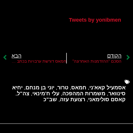
הטוויטר שלי
Tweets by yonibmen
הקודם
הבא
הסכם "ההזדמנות האחרונה"
חמאס דורשת ערבויות בכתב להפסקת המלחמה ברצועה
אסמעיל קאא'ני
,
חמאס
,
טרור
,
יוני בן מנחם
,
יחיא
סינוואר
,
משמרות המהפכה
,
עלי ח'מינאי
,
צה"ל
,
קאסם סולימאני
,
רצועת עזה
,
שב"כ