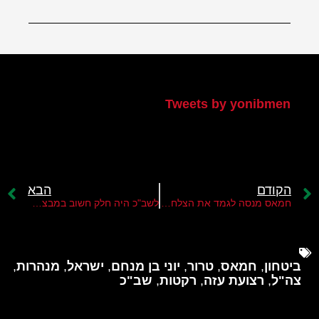
הטוויטר שלי
Tweets by yonibmen
הקודם
הבא
חמאס מנסה לגמד את הצלחת מבצע חילוץ ארבעת החטופים
לשב"כ היה חלק חשוב במבצע שחרור החטופים
ביטחון
,
חמאס
,
טרור
,
יוני בן מנחם
,
ישראל
,
מנהרות
,
צה"ל
,
רצועת עזה
,
רקטות
,
שב"כ