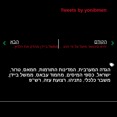
Tweets by yonibmen
הקודם
הבא
יחיא סינוואר פועל על פי ההנחיות מטהראן
ממשל ביידן מהדק את הלחץ על ישראל להפסיק את המלחמה
הגדה המערבית
,
המדינות התורמות
,
חמאס
,
טרור
,
ישראל
,
כספי המיסים
,
מחמוד עבאס
,
ממשל ביידן
,
משבר כלכלי
,
נתניהו
,
רצועת עזה
,
רש"פ