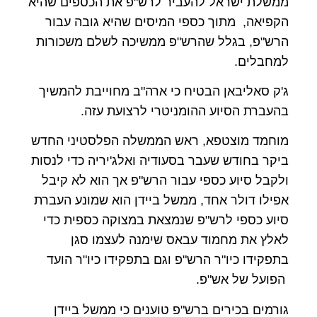
ממשלת ישראל להעביר לרש"פ את הכספים שהיא
הקפיאה, מתוך כספי המיסים שהיא גובה עבור
הרש"פ, בגלל שהרש"פ ממשיכה לשלם משכורות
למחבלים.
ג'ק סאליבאן הבטיח כי ארה"ב מחוייבת להמשיך
בהעברת הסיוע ההומניטרי לרצועת עזה.
מוחמד מוצטפא, ראש הממשלה הפלסטיני החדש
ביקר בחודש שעבר בסעודיה ואלג'יריה כדי לנסות
ולקבל סיוע כספי עבור הרש"פ אך הוא לא קיבל
אפילו דולר אחד, ממשל ביידן הוא שמונע העברת
סיוע כספי לרש"פ שנמצאת במצוקה כספית כדי
לאלץ את מחמוד עבאס שימנה לעצמו סגן
בתפקידו כיו"ר הרש"פ וגם בתפקידו כיו"ר הועד
הפועל של אש"פ.
גורמים בכירים ברש"פ טוענים כי ממשל ביידן