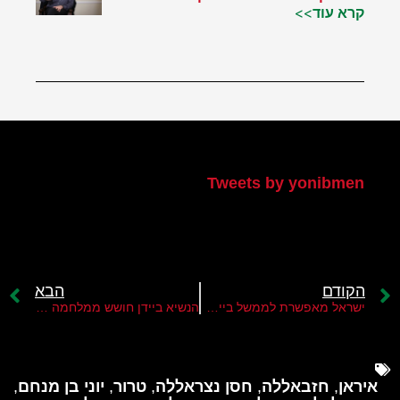
קרא עוד>>
הטוויטר שלי
Tweets by yonibmen
הקודם
הבא
ישראל מאפשרת לממשל ביידן לנסות להשיג הסדר מדיני בדרום לבנון
הנשיא ביידן חושש ממלחמה בצפון ומשגר לישראל שליח מיוחד
איראן
,
חזבאללה
,
חסן נצראללה
,
טרור
,
יוני בן מנחם
,