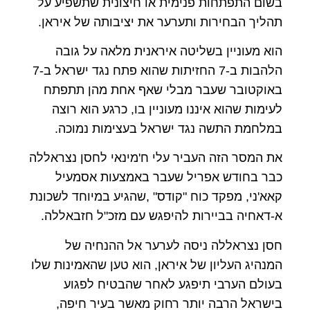
בשום התפתחות פנימית או חיצונית שתשפיע על
תהליך הבחירות ותערער את יציבותה של איראן.
הוא מעוניין בשליטה איראנית מלאה על גובה
הלהבות ב-7 החזיתות שהוא פתח נגד ישראל ב-7
באוקטובר שעבר מבלי שאף אחת מהן תתפתח
לעימות שהוא איננו מעוניין בו, כרגע הוא רוצה
במלחמת התשה נגד ישראל בעצימות נמוכה.
את המסר הזה העביר עלי ח'מינאי לחסן נצראללה
כבר בחודש אפריל שעבר באמצעות אסמעיל
קאא'ני, מפקד כוח "קודס" ,שהגיע במיוחד לשכונת
א-דאחיה בביירות להיפגש עם מזכ"ל חזבאללה.
חסן נצראללה ניסה לערער אל ההנחיה של
המנהיג העליון של איראן, הוא טען שהאמינות שלו
בעולם הערבי תיפגע לאחר שהבטיח לפגוע
בישראל הרבה יותר רחוק מאשר בעיר חיפה,