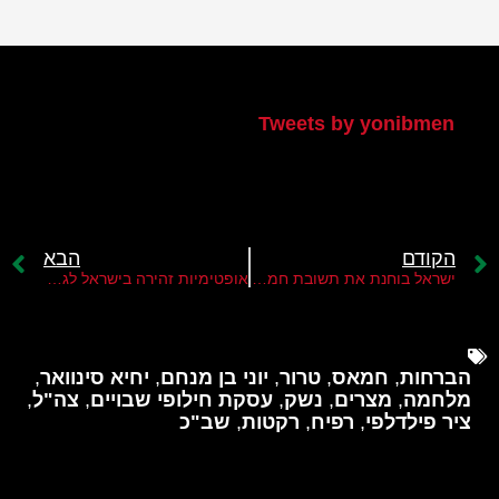
הטוויטר שלי
Tweets by yonibmen
הקודם
הבא
ישראל בוחנת את תשובת חמאס למתווה עסקת שחרור החטופים
אופטימיות זהירה בישראל לגבי הסיכוי להשיג עסקת שחרור חטופים עם חמאס
הברחות
,
חמאס
,
טרור
,
יוני בן מנחם
,
יחיא סינוואר
,
מלחמה
,
מצרים
,
נשק
,
עסקת חילופי שבויים
,
צה"ל
,
ציר פילדלפי
,
רפיח
,
רקטות
,
שב"כ