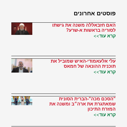
פוסטים אחרונים
האם חזבאללה משנה את גישתו
לסוריה בראשות א-שרע?
קרא עוד>>
עלי אלעאמודי-האיש שמוביל את
תוכנית ההונאה של חמאס
קרא עוד>>
"הסכם מכה"-הברית הסונית
שמאתגרת את ארה״ב ומשנה את
המזרח התיכון
קרא עוד>>