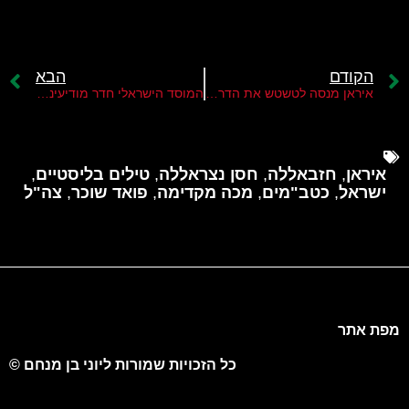
הקודם
הבא
איראן מנסה לטשטש את הדרך שבה חוסל מנהיג חמאס אסמעיל הניה
המוסד הישראלי חדר מודיעינית לצמרת "משמרות המהפכה" האיראניים
איראן
,
חזבאללה
,
חסן נצראללה
,
טילים בליסטיים
,
ישראל
,
כטב"מים
,
מכה מקדימה
,
פואד שוכר
,
צה"ל
מפת אתר
כל הזכויות שמורות ליוני בן מנחם ©