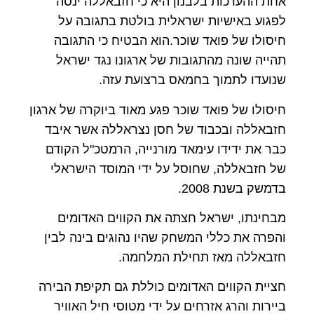
אחת ההערכות בלבנון היא כי חזבאללה ינסה
לפגוע באישיות ישראלית בולטת בתגובה על
חיסולו של פואד שוכר.הוא הבטיח כי התגובה
תהייה שונה מהתגובות של ארגונו נגד ישראל
שנועדו לתמוך בחמאס ברצועת עזה.
חיסולו של פואד שוכר פגע מאוד ביוקרה של ארגון
חזבאללה ובכבוד של חסן נצראללה אשר איבד
כבר את ידידו עימאד מורנייה, הרמטכ"ל הקודם
של חזבאללה, שחוסל על ידי המוסד הישראלי
בדמשק בשנת 2008.
מבחינתו, ישראל חצתה את הקווים האדומים
והפרה את כללי המשחק שהיו נהוגים בינה לבין
חזבאללה מאז תחילת המלחמה.
חציית הקווים האדומים כוללת גם תקיפת הבירה
ביירות והרג אזרחים על ידי מטוסי חיל האוויר