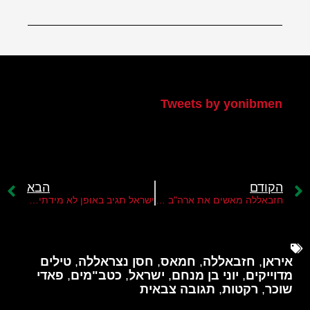
הטוויטר שלי
Tweets by yonibmen
הקודם
הבא
חזבאללה מאשים את ארה"ב בשותפות לחיסול פואד שוכר רמטכ"ל חזבאללה
ישראל תגיב באופן לא מידתי בלבנון אם חזבאללה יפגע באזרחים ישראלים
איראן
,
חזבאללה
,
חמאס
,
חסן נצראללה
,
טילים
מדוייקים
,
יוני בן מנחם
,
ישראל
,
כטב"מים
,
פאדי
שוכר
,
רקטות
,
תגובה צבאית