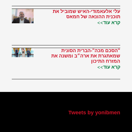
עלי אלעאמודי-האיש שמוביל את
תוכנית ההונאה של חמאס
קרא עוד>>
"הסכם מכה"-הברית הסונית
שמאתגרת את ארה״ב ומשנה את
המזרח התיכון
קרא עוד>>
הטוויטר שלי
Tweets by yonibmen