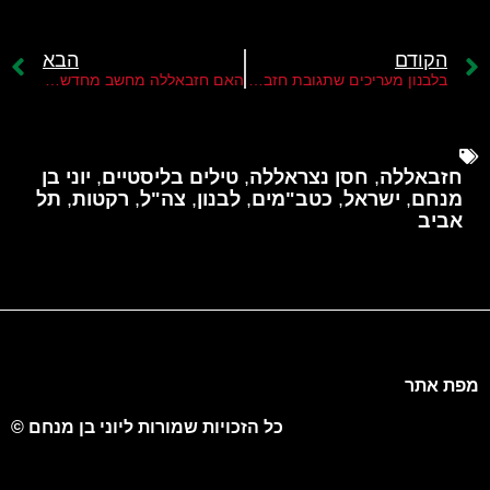
הקודם
הבא
בלבנון מעריכים שתגובת חזבאללה נגד ישראל תהייה "מידתית"
האם חזבאללה מחשב מחדש את תגובתו נגד ישראל על חיסול פואד שוכר?
חזבאללה
,
חסן נצראללה
,
טילים בליסטיים
,
יוני בן
מנחם
,
ישראל
,
כטב"מים
,
לבנון
,
צה"ל
,
רקטות
,
תל
אביב
מפת אתר
כל הזכויות שמורות ליוני בן מנחם ©