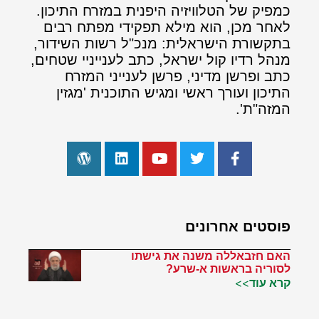
כמפיק של הטלוויזיה היפנית במזרח התיכון.
לאחר מכן, הוא מילא תפקידי מפתח רבים
בתקשורת הישראלית: מנכ"ל רשות השידור,
מנהל רדיו קול ישראל, כתב לענייניי שטחים,
כתב ופרשן מדיני, פרשן לענייני המזרח
התיכון ועורך ראשי ומגיש התוכנית 'מגזין
המזה"ת'.
פוסטים אחרונים
האם חזבאללה משנה את גישתו
לסוריה בראשות א-שרע?
קרא עוד>>