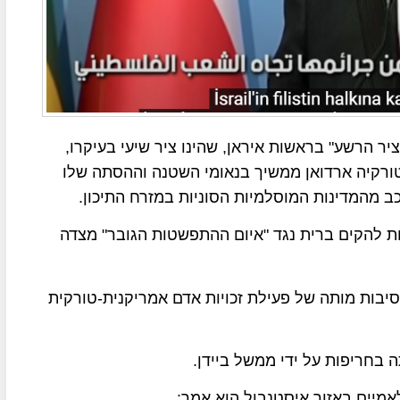
באוקטובר ב-7 חזיתות מול "ציר הרשע" בראשות איראן, שהינו ציר שיעי בעיקרו,
טורקיה ארדואן ממשיך בנאומי השטנה וההסתה שלו
 מהמדינות המוסלמיות הסוניות במזרח התיכון.
ינות מוסלמיות להקים ברית נגד "איום ההתפשטות הגובר" מצדה
יבות מותה של פעילת זכויות אדם אמריקנית-טורקית
בחריפות על ידי ממשל ביידן.
אמיים באזור איסטנבול הוא אמר: