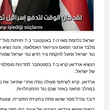
ישראל נלחמת מאז ה-7 
מלבד ארגוני חמאס והג'יהאד האסלאמי, והנה נשיא 
נגד ישראל ופועל להקמת ציר חדש נגד ישראל שמורכב
הנשיא ארדואן קרא ב-7 בספטמבר למד
של ישראל.
ארדואן, קרא לשיתוף פעולה נגדה אחרי שתיאר את נס
במהלך מחאה באזור שכם נגד ההתנחלויות.
דובר צה"ל מסר שהוא פתח בחקירת התקרית, שגונתה 
בנאום שנשא ארדואן באירוע של איגוד בתי ספר אסל