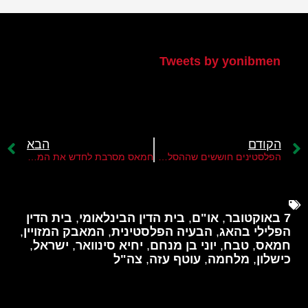
הטוויטר שלי
Tweets by yonibmen
הקודם
הבא
הפלסטינים חוששים שההסלמה בלבנון תאפשר לצה"ל יד חופשית ברצועת עזה
חמאס מסרבת לחדש את המשא ומתן עם ישראל על עסקת החטופים
7 באוקטובר
,
או"ם
,
בית הדין הבינלאומי
,
בית הדין
הפלילי בהאג
,
הבעיה הפלסטינית
,
המאבק המזויין
,
חמאס
,
טבח
,
יוני בן מנחם
,
יחיא סינוואר
,
ישראל
,
כישלון
,
מלחמה
,
עוטף עזה
,
צה"ל