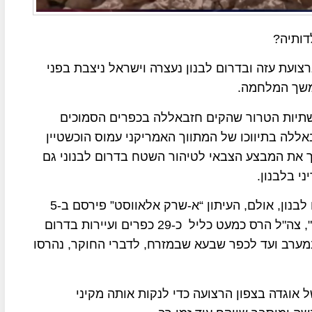
ותיה?
עת עזה ובדרום לבנון נעצרה וישראל ניצבת בפני
משך המלחמה.
שתיות הטרור שהקים חזבאללה בכפרים הסמוכים
ללה בתיווכו של המתווך האמריקני עמוס הוכשטיין
 את המבצע הצבאי לטיהור השטח בדרום לבנוני גם
י בלבנון.
צה"ל שומר על עמימות לגבי הישגי המבצעיים בדרום לבנון, אולם, העיתון “א-שרק אלאווסט” פירסם ב-5
בנובמבר כי על פי חוקר ב"חברה הבינלאומית למידע", צה"ל הרס כמעט כליל כ-29 כפרים ועיירות בדרום
120 ק"מ מאל-נאקורה במערב ועד לכפר שבעא שבמזרח, לדברי החוקר, נהרסו
 אוגדה בצפון הרצועה כדי לנקות אותה מקיני