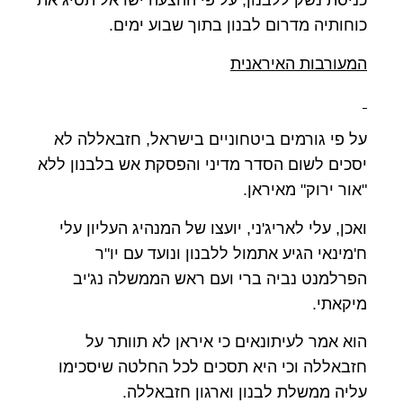
כניסת נשק ללבנון, על פי ההצעה ישראל תסיג את
כוחותיה מדרום לבנון בתוך שבוע ימים.
המעורבות האיראנית
על פי גורמים ביטחוניים בישראל, חזבאללה לא
יסכים לשום הסדר מדיני והפסקת אש בלבנון ללא
"אור ירוק" מאיראן.
ואכן, עלי לאריג'ני, יועצו של המנהיג העליון עלי
ח'מינאי הגיע אתמול ללבנון ונועד עם יו"ר
הפרלמנט נביה ברי ועם ראש הממשלה נג'יב
מיקאתי.
הוא אמר לעיתונאים כי איראן לא תוותר על
חזבאללה וכי היא תסכים לכל החלטה שיסכימו
עליה ממשלת לבנון וארגון חזבאללה.