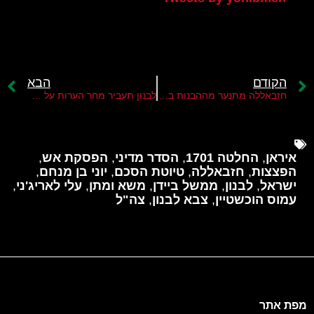
הקודם
הבא
חזבאללה מתנער מההבנות בין ישראל לארה"ב בעניין לבנון
לבנון תעביר מחר הערות על ההצעה האמריקנית להפסקת אש
איראן
,
החלטה 1701
,
הסדר מדיני
,
הפסקת אש
,
הפצצות
,
חזבאללה
,
טיוטת הסכם
,
יוני בן מנחם
,
ישראל
,
לבנון
,
ממשל ביידן
,
משא ומתן
,
עלי לאריג'ני
,
עמוס הוכשטיין
,
צבא לבנון
,
צה"ל
מפת אתר