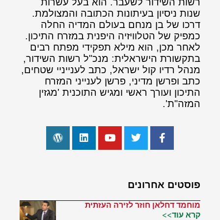
רשות השידור לשעבר. הוא בעל עשרות
שנות ניסיון בעיתונות הכתובה והמצולמת.
דרכו של בן מנחם בעולם המדיה החלה
כמפיק של הטלוויזיה היפנית במזרח התיכון.
לאחר מכן, הוא מילא תפקידי מפתח רבים
בתקשורת הישראלית: מנכ"ל רשות השידור,
מנהל רדיו קול ישראל, כתב לענייניי שטחים,
כתב ופרשן מדיני, פרשן לענייני המזרח
התיכון ועורך ראשי ומגיש התוכנית 'מגזין
המזה"ת'.
פוסטים אחרונים
מוחמד דחלאן חוזר לזירה העזתית
קרא עוד>>