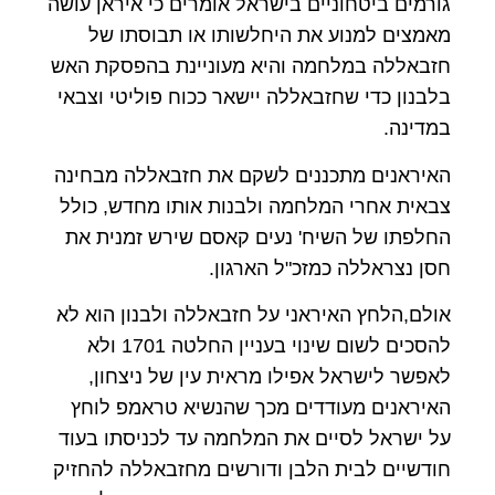
גורמים ביטחוניים בישראל אומרים כי איראן עושה
מאמצים למנוע את היחלשותו או תבוסתו של
חזבאללה במלחמה והיא מעוניינת בהפסקת האש
בלבנון כדי שחזבאללה יישאר ככוח פוליטי וצבאי
במדינה.
האיראנים מתכננים לשקם את חזבאללה מבחינה
צבאית אחרי המלחמה ולבנות אותו מחדש, כולל
החלפתו של השיח' נעים קאסם שירש זמנית את
חסן נצראללה כמזכ"ל הארגון.
אולם,הלחץ האיראני על חזבאללה ולבנון הוא לא
להסכים לשום שינוי בעניין החלטה 1701 ולא
לאפשר לישראל אפילו מראית עין של ניצחון,
האיראנים מעודדים מכך שהנשיא טראמפ לוחץ
על ישראל לסיים את המלחמה עד לכניסתו בעוד
חודשיים לבית הלבן ודורשים מחזבאללה להחזיק