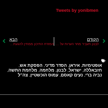
הטוויטר שלי
Tweets by yonibmen
הקודם
הבא
לבנון תעביר מחר הערות על ההצעה האמריקנית להפסקת אש
המזרח התיכון ממתין להגעתו של עמוס הוכשטיין לאזור
אופטימיות
,
איראן
,
הסדר מדיני
,
הפסקת אש
,
חזבאללה
,
ישראל
,
לבנון
,
מלחמה
,
מלחמת התשה
,
נביה ברי
,
נעים קאסם
,
עמוס הוכשטיין
,
צה"ל