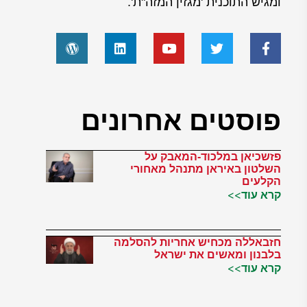
ומגיש התוכנית 'מגזין המזה"ת'.
פוסטים אחרונים
פזשכיאן במלכוד-המאבק על
השלטון באיראן מתנהל מאחורי
הקלעים
קרא עוד>>
חזבאללה מכחיש אחריות להסלמה
בלבנון ומאשים את ישראל
קרא עוד>>