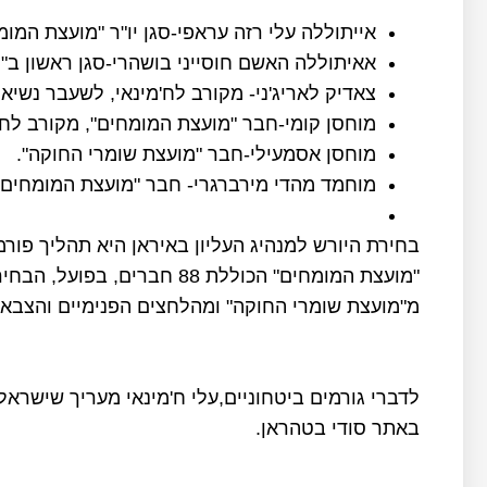
אייתוללה עלי רזה עראפי-סגן יו"ר "מועצת המו
אאיתוללה האשם חוסייני בושהרי-סגן ראשון ב"
צאדיק לאריג'ני- מקורב לח'מינאי, לשעבר נשיא
מוחסן קומי-חבר "מועצת המומחים", מקורב לח'י
מוחסן אסמעילי-חבר "מועצת שומרי החוקה".
מוחמד מהדי מירברגרי- חבר "מועצת המומחים"
בחירת היורש למנהיג העליון באיראן היא תהליך פורמל
"מועצת המומחים" הכוללת 88 ח
מ"מועצת שומרי החוקה" ומהלחצים הפנימיים והצבאי
לדברי גורמים ביטחוניים,עלי ח'מינאי מעריך שישראל
באתר סודי בטהראן.