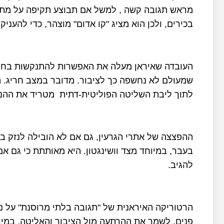
מראש תגובה קשה , למשל אם תבוצע תקיפה על מתקן 
בכירים, ולכן הוא מציג "קו אדום" מוצהר, כדי להעני
העובדה שאיראן מעלה את האפשרות להתנקשות בחיי
שמעולם לא נחשפה כך לציבור. מדובר במצב חריג. 
לתוך ליבת השליטה הפוליטית-דתית מטריד את ההנ
ההפצצה של אתרי הגרעין, גם אם לא הובילה לנזק ב
בעבר, במיוחד מצד וושינגטון. היא מאותתת כי גם אמ
להגיב.
הרטוריקה האיראנית של "תגובה בלתי מרוסנת" על ניס
פנים, לשמר את ההרתעה מול הציבור והאליטה, במיוח