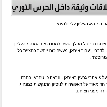
המנהיג העליון עלי ח'מינאי.
י לסוכנות הידיעות רוייטרס כי "כל מהלך ששם למטרה את המנהיג העליון
 לדבריו,"עבור איראן, מעשה כזה ייחשב כחציית כל
מרוסנת".
ההודעה התפרסמה לאחר תקיפה אמריקנית מדויקת על 3 אתרי גרעין באיראן , ונראה כי טהראן בחרה
ך חד מאוד על האפשרות לניסיון התנקשות במנהיג
ירה מפני חצייתו.