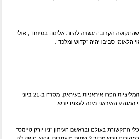
 שהתקופה הקרובה עשויה להיות אלימה במיוחד , אולי
י הלאומי סביבו יהיה "קדוש ומלכד".
סוכנות הידיעות האיראנית "צאברין ניוז", המזוהה עם המליציות הפרו איראניות בעיראק, מסרה ב-21 ביוני
המנהיג האיראני מינה לעצמו יורש.
י התקשורת בעולם ובראשם העיתון "ניו יורק טיימס"
כי המנהיג בן ה-86 הורה ל"מועצת המומחים" לבחור במהירות יורש מתוך 3 שמות מועמדים שהוא סיפק לה,