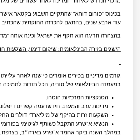
מרכזי הנדרש לאיחוד המדינה לאחר עשורים של מלח
בכינוס “פורום דוחא” שהתקיים השבוע בקטאר אישר 
עוד ארבע שנים, בהתאם להכרזה החוקתית שהכתיב 
בהצהרה חריגה הוא תקף את ישראל וכינה אותה “מדי
הישגים בזירה הבינלאומית: שיקום דימוי, השקעות ח
גורמים מדיניים בכירים אומרים כי שנה לאחר עליי
במעמדה הבינלאומי של סוריה, הכל תודות לתמיכה 
הסנקציות המרכזיות הוסרו.
מדינות ערב והמערב חידשו עמה קשרים דיפלומ
השקעות זרות בהיקף של מיליארדי דולרים החלו
הנשיא א־שרע התקבל כשותף לגיטימי בפורומים 
במהלך השנה ביקר אחמד א־שרע בארה״ב, בצרפת, בס