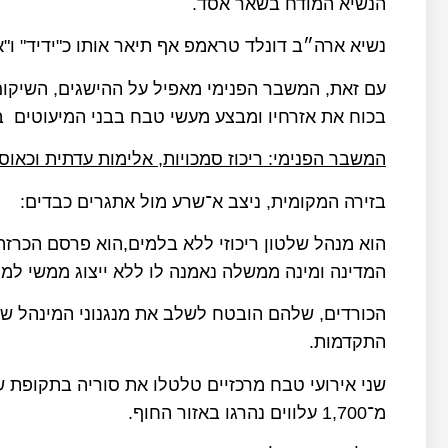
הנשיא המודח בשאר אסד.
נשיא ארה״ב דונלד טראמפ אף תיאר אותו כ"ידיד" ו"א
עם זאת, המשבר הפנימי מאפיל על ההישגים, השיקו
בכוח את אזרחיו ומבצע מעשי טבח בבני המיעוטים ב
המשבר הפנימי: ריכוז סמכויות, אלימות עדתית וכאוס 
בזירה המקומית, ניצב א־שרע מול אתגרים כבדים:
הוא מנהל שלטון ריכוזי ללא בלמים,הוא פרסם הכרז
המדינה ומינה ממשלה נאמנה לו ללא ייצוג ממשי למי
הכורדים, שלהם הובטח לשלב את מנגנוני המינהל של
התקדמות.
שני אירועי טבח מרכזיים טלטלו את סוריה בתקופת 
מ־1,700 עלווים נהרגו באזור החוף.