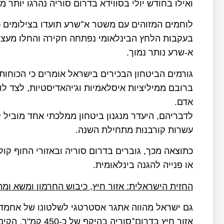
ואילו בחודש יולי בסווידא בדרום סוריה נהרגו יותר מ-2000 בני אדם, מהם 789 אזרחים דרוזים
לוחמים המזוהים עם משטר א־שרע תועדו בצילומים כ
בעקבות הלחץ הבינלאומי נפתחה חקירה והחלו מעצר
א-שרע נותר נמוך.
גורמים הביטחון הבכירים בישראל אומרים כי הכוחו
ברובם ממיליציות איסלאמיות וג'יהאדיסטיות, לצד לו
אדם.
לדבריהם, היעדר מנגנון ביטחון ממלכתי אחד מוביל 
עשרות קורבנות מתחילת השנה.
כתוצאה מכך, גוברים בדרום סוריה ובאזורי החוף קו
או פנייה להגנה בינלאומית.
החזית הישראלית: אזור חיץ, כיבוש החרמון ומשא ומת
גם ישראל מהווה אתגר אסטרטגי לשלטונו של אחמד