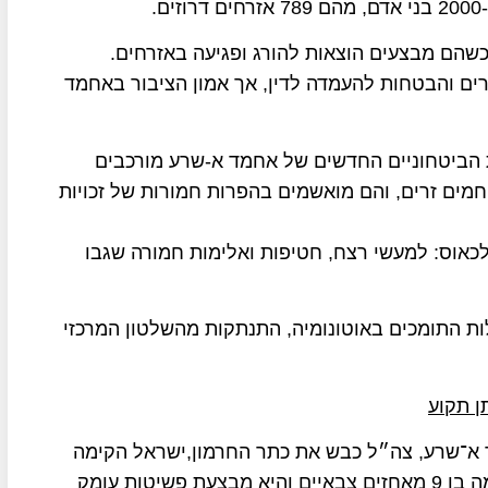
.
שהם מבצעים הוצאות להורג ופגיעה באזרחים.
ים והבטחות להעמדה לדין, אך אמון הציבור באחמד
ת הביטחוניים החדשים של אחמד א-שרע מורכבים
חמים זרים, והם מואשמים בהפרות חמורות של זכויות
לכאוס: למעשי רצח, חטיפות ואלימות חמורה שגבו
לות התומכים באוטונומיה, התנתקות מהשלטון המרכזי
ן תקוע
 א־שרע, צה״ל כבש את כתר החרמון,ישראל הקימה
אזור חיץ בדרום־סוריה בהיקף של כ-450 קמ"ר, הקימה בו 9 מאחזים צבאיים והיא מבצעת פשיטות עומק