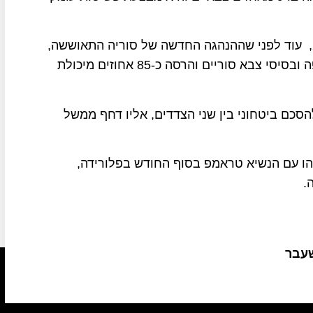
גורמים ביטחוניים בכירים מסרו כי מאז דצמבר 2024, עוד לפני שההנהגה החדשה של סוריה התאוששה,
ביצעה ישראל כ-500 תקיפות אוויריות על שדות תעופה ובסיסי צבא סוריים והרסה כ-85 אחוזים מיכולת
סכם ביטחוני בין שני הצדדים, אליו דחף ממשל
הו עם הנשיא טראמפ בסוף החודש בפלורידה,
.
שעבר