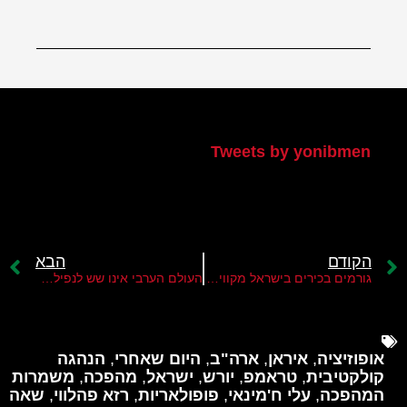
הטוויטר שלי
Tweets by yonibmen
הקודם
הבא
גורמים בכירים בישראל מקווים שטראמפ לא ישנה דעתו ויתקוף באיראן
העולם הערבי אינו שש לנפילת משטר ההיאתולות
אופוזיציה
,
איראן
,
ארה"ב
,
היום שאחרי
,
הנהגה
קולקטיבית
,
טראמפ
,
יורש
,
ישראל
,
מהפכה
,
משמרות
המהפכה
,
עלי ח'מינאי
,
פופולאריות
,
רזא פהלווי
,
שאה