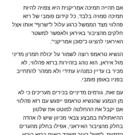
אם תהייה תמיכה אמריקנית היא צפויה להיות
תמיכה סמויה בלבד, כל קידום פומבי של רזא
פהלווי מצד הממשל כרגע עלול ל"שרוף" אותו אצל
חלקים מהציבור באיראן ולאפשר למשטר
האיראני להציגו כ"סוכן אמריקני".
הנשיא טראמפ רוצה לשמור על יכולת תמרון מדיני
מול איראן, הוא נוהג בזהירות ברזא פהלווי, לא
מכיר בו עדיין כמנהיג עתידי ולא ממהר להתחייב
בפניו באופן פומבי.
עם זאת, גורמים מדיניים בכירים מעריכים כי לא
מן הנמנע שהנשיא טראמפ ייפגש עם רזא פהלווי
אם יקבל את ההחלטה למוטט את שלטון
ההיאתולות במבצע צבאי מכיוון שיש לו אהדה
בחלק מהציבור האיראני, אפילו בחלק מהערים
הדתיות, למשל בעיר משהד,רואים ברזא כורש