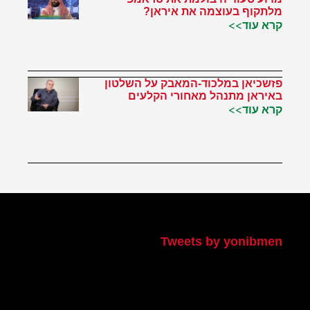
מלתקוף בעוצמה את איראן?
קרא עוד>>
פזשכיאן במלכוד-המאבק על השלטון
באיראן מתנהל מאחורי הקלעים
קרא עוד>>
הטוויטר שלי
Tweets by yonibmen