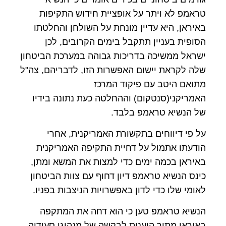
טראמפ לא ויתר על אופציית חידוש התקיפות
באיראן, היא עדיין מונחת על השולחן והחלטתו
הסופית בעניין תתקבל בימים הקרובים, לכן
ישראל ממשיכה בדריכות גבוהה במערכת הביטחון
שלה לקראת יישום האפשרות הזו, לדבריהם, צה"ל
מתואם היטב עם פיקוד המרכז
האמריקני(סנטקום) וההחלטה כעת נתונה בידיו
של הנשיא טראמפ בלבד.
על פי דיווחים בתקשורת האמריקנית, אחרי
הודעתו אתמול על דחיית התקיפה האמריקנית
באיראן בכמה ימים כדי למצות את המשא ומתן,
כינס הנשיא טראמפ דיון דחוף עם צוות הביטחון
לאומי שלו כדי לדון באפשרויות הניצבות בפניו.
הנשיא טראמפ טען כי הוא דחה את המתקפה
באיראן מתוך היענות לבקשה של מנהיגי סעודיה,