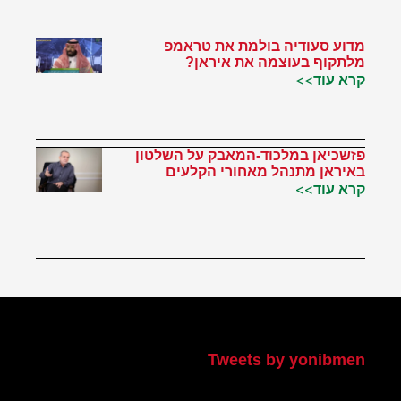
מדוע סעודיה בולמת את טראמפ
מלתקוף בעוצמה את איראן?
קרא עוד>>
פזשכיאן במלכוד-המאבק על השלטון
באיראן מתנהל מאחורי הקלעים
קרא עוד>>
הטוויטר שלי
Tweets by yonibmen