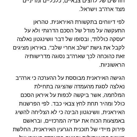
חודשים של לחצים צבאיים, כלכליים ומדיניים
מצד ארה"ב וישראל.
לפי דיווחים בתקשורת האיראנית. טהראן
התעקשה על מודל של הסכם הדרגתי ולא על
"עסקה כוללת", ובסופו של דבר וושינגטון נאלצה
לקבל את גישת "שלב אחרי שלב". באיראן מציגים
זאת כהוכחה לכך שארה"ב נסוגה מדרישותיה
הראשוניות.
הגישה האיראנית מבוססת על ההערכה כי ארה"ב
נאלצה לסגת מהעמדה שהציגה בתחילת
המלחמה, אשר ביקשה לכפות על איראן הסכם
כולל ומהיר תחת לחץ צבאי כבד. לפי הפרשנות
האיראנית, וושינגטון הבינה כי לא הצליחה להשיג
באמצעות הכוח את יעדיה המרכזיים, ובראשם
פירוק מיידי של תוכנית הגרעין האיראנית, החלשת