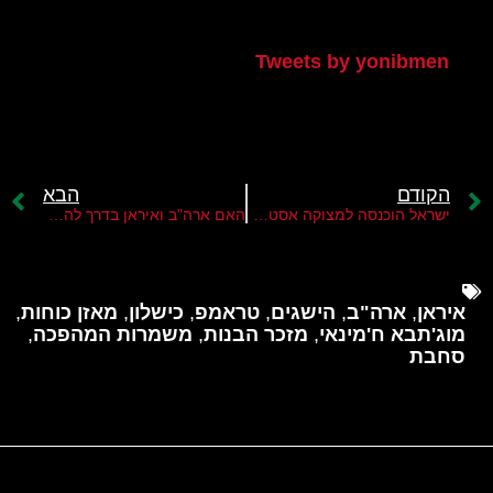
הטוויטר שלי
Tweets by yonibmen
הקודם
הבא
ישראל הוכנסה למצוקה אסטרטגית מול ציר ההתנגדות
האם ארה"ב ואיראן בדרך להסכם הבנות שברירי?
איראן
,
ארה"ב
,
הישגים
,
טראמפ
,
כישלון
,
מאזן כוחות
,
מוג'תבא ח'מינאי
,
מזכר הבנות
,
משמרות המהפכה
,
סחבת