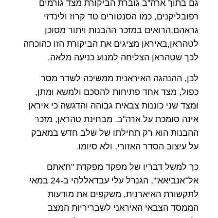
גם בתוך ארה"ב גוברת הביקורת מצד גורמים
רפובליקנים, כמו הסנטורים טד קרוז ולינדזי
גראהם,הרואים במזכר ההבנות ויתור מסוכן
לטהראן,באיראן מציגים את הביקורת הזו כהוכחה
לכך שטהראן הצליחה למנוע כניעה מלאה.
לכן, ההנהגה האיראנית ממשיכה לשדר מסר
כפול, מצד אחד פתיחות להסכם ולמשא ומתן,
ומצד שני כוננות צבאית גבוהה והדגשה כי איראן
אינה סומכת על ארה"ב. מבחינת טהראן, מזכר
ההבנות הוא רק תחילתו של שלב חדש במאבק
על עיצוב הסדר האזורי, ולא סיומו.
כך למשל דבריו של מפקד מפקדת "ח'אתם
אל־אנביאא'", הגנרל עלי עבדאללהי ב-24 במאי
לתקשורת האיארנית, משקפים את מודעות
הממסד הצבאי האיראני לשבריריות המצב