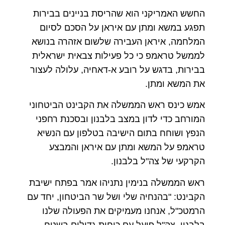
החשש האמריקני הוא שהריסת בניינים בבירות
תפגע במשא ומתן עם איראן על הסכם לסיום
המלחמה, איראן העבירה שלשום אזהרה בנושא
לממשל טראמפ כי כל פעילות צבאית ישראלית
בבירות, בדגש על רובע א-דאחיה, עלולה לעצור
את המשא ומתן.
אמש כינס ראש הממשלה את הקבינט הביטחוני
המורחב כדי לדון במצב בלבנון ובסכנת רחפני
הנפץ ושוחח בתום הישיבה בטלפון עם הנשיא
טראמפ על המשא ומתן עם איראן והמבצע
הקרקעי של צה"ל בלבנון.
ראש הממשלה בנימין נתניהו אמר בפתח ישיבת
הקבינט: "בהנחיה שלי ושל שר הביטחון, יחד עם
הרמטכ"ל, אנחנו מעמיקים את הפעולה שלנו
בלבנון. צה"ל פועל עם כוחות גדולים בשטח