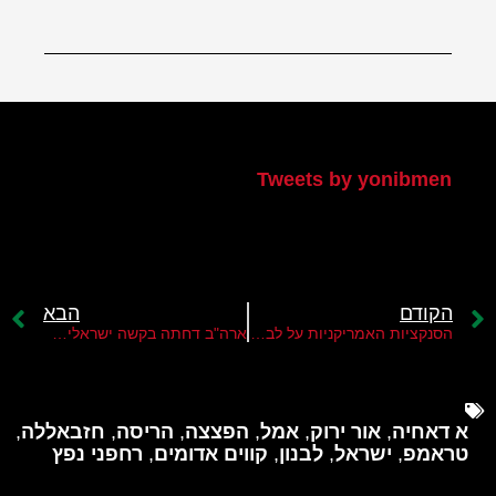
הטוויטר שלי
Tweets by yonibmen
הקודם
הבא
הסנקציות האמריקניות על לבנון לקראת השיחות בוושינגטון
ארה"ב דחתה בקשה ישראלית להרחיב את הפעולה לביירות
א דאחיה
,
אור ירוק
,
אמל
,
הפצצה
,
הריסה
,
חזבאללה
,
טראמפ
,
ישראל
,
לבנון
,
קווים אדומים
,
רחפני נפץ