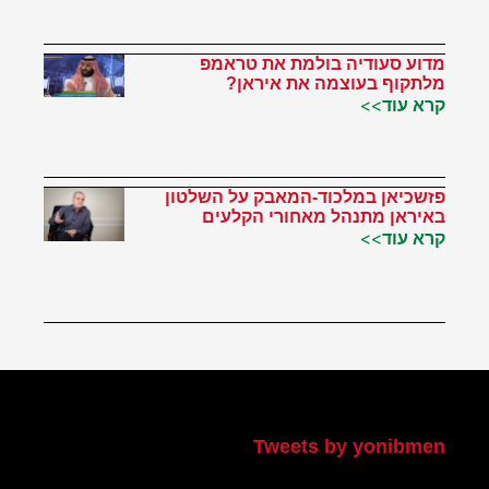
מדוע סעודיה בולמת את טראמפ
מלתקוף בעוצמה את איראן?
קרא עוד>>
פזשכיאן במלכוד-המאבק על השלטון
באיראן מתנהל מאחורי הקלעים
קרא עוד>>
הטוויטר שלי
Tweets by yonibmen