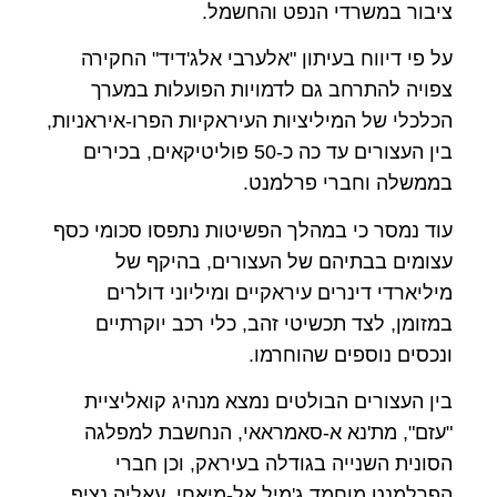
ציבור במשרדי הנפט והחשמל.
על פי דיווח בעיתון "אלערבי אלג'דיד" החקירה
צפויה להתרחב גם לדמויות הפועלות במערך
הכלכלי של המיליציות העיראקיות הפרו-איראניות,
בין העצורים עד כה כ-50 פוליטיקאים, בכירים
בממשלה וחברי פרלמנט.
עוד נמסר כי במהלך הפשיטות נתפסו סכומי כסף
עצומים בבתיהם של העצורים, בהיקף של
מיליארדי דינרים עיראקיים ומיליוני דולרים
במזומן, לצד תכשיטי זהב, כלי רכב יוקרתיים
ונכסים נוספים שהוחרמו.
בין העצורים הבולטים נמצא מנהיג קואליציית
"עזם", מת'נא א-סאמראאי, הנחשבת למפלגה
הסונית השנייה בגודלה בעיראק, וכן חברי
הפרלמנט מוחמד ג'מיל אל-מיאחי, עאליה נציף