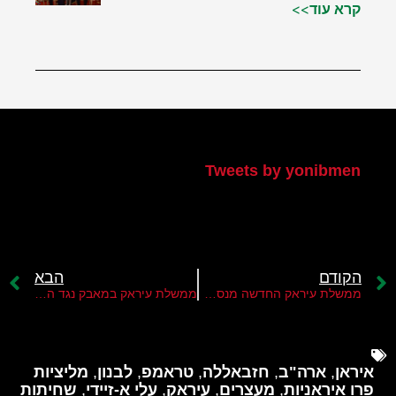
קרא עוד>>
הטוויטר שלי
Tweets by yonibmen
הקודם
הבא
ממשלת עיראק החדשה מנסה למנוע התקפות על אינטרסים אמריקנים באזור
ממשלת עיראק במאבק נגד השחיתות ורשת ההשפעה האיראנית
איראן
,
ארה"ב
,
חזבאללה
,
טראמפ
,
לבנון
,
מליציות
פרו איראניות
,
מעצרים
,
עיראק
,
עלי א-זיידי
,
שחיתות