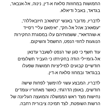
החמושות במחוזות סלאח א-דין, נינוה, אל-אנבאר,
בגדאד, באבל ודיאלא.
לדבריו, מדובר באנשי "כתאא'ב חיזבאללה",
"עסאא'ב אהל אל-חק", "אימאם עלי" ו"סייד
א-שוהדאא'", ששמותיהם עלו במסגרת החקירות
הנוגעות לחוזי הנפט, החשמל והשיקום.
עוד חשף כי סגן שר הנפט לשעבר עדנאן
אל-ג'ומיילי הודה בחקירתו כי העביר תשלומים
חודשיים קבועים למיליציות חמושות שפעלו
בבגדאד ובמחוז סלאח א-דין.
לדבריו, המבצע עשוי להימשך לפחות שישה
חודשים, באופן הדרגתי, כאשר מאחוריו עומדים
נחישות מצד ראש הממשלה והמועצה העליונה של
הרשות השופטת, לצד תמיכה ציבורית רחבה.