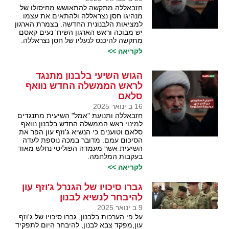
חזבאללה מתקשה להתאושש מחיסולו של
מנהיגו חסן נצראללה ולהתאים את עצמו
למציאות הלבנונית החדשה. בצמרת הארגון
יש מבוכה וראש הארגון השיח' נעים קאסם
מתקשה להיכנס לנעליו של חסן נצראללה.
לקריאה >>
הגוש השיעי בלבנון מתנגד
לראש הממשלה החדש נוואף
סלאם
16 ב ינואר 2025
חזבאללה ותנועת "אמל" השיעית מתנגדים
למינוי ראש הממשלה החדש בלבנון נוואף
סלאם וטוענים כי הנשיא ג'וזף עון הפר את
הסיכום עמם. מדובר במכה נוספת לעדה
השיעית אשר מעמדה הפוליטי נחלש מאוד
בעקבות המלחמה.
לקריאה >>
גברו סיכויו של הגנרל ג'וזף עון
להיבחר לנשיא לבנון
9 ב ינואר 2025
על פי הערכות בלבנון, גברו סיכויו של ג'וזף
עון,מפקד צבא לבנון, להיבחר היום לתפקיד