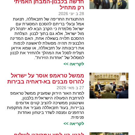
חדשה בלבנון-המבחן האמיתי
רק מתחיל
28 ב יוני 2026
ההתנגדות החריפה של חזבאללה, תנועת
אמל ובעלי בריתם להסכם המסגרת עם
ישראל מלמדת כי הקרב הבא לא יתנהל רק
מול ישראל, אלא גם בתוך לבנון. הצלחת
ההסכם תלויה בשאלה אחת, האם המדינה
הלבנונית תהיה מסוגלת לראשונה לכפות
את ריבונותה על חזבאללה, או שמא איראן
תצליח לסכל את המהלך ולהחזיר את לבנון
למסלול של "אחדות הזירות".
לקריאה >>
ממשל טראמפ אוסר על ישראל
להרוס מבנים בא-דאחיה בבירות
27 ב מאי 2026
למרות האור הירוק שמעניק ממשל טראמפ
להרחבת הפעולה הישראלית בלבנון,
וושינגטון ממשיכה להציב קווים אדומים
בביירות, בעוד חזבאללה מגביר את מתקפות
הרחפנים ומנסה לשדר ביטחון ואחדות
פנימית.
לקריאה >>