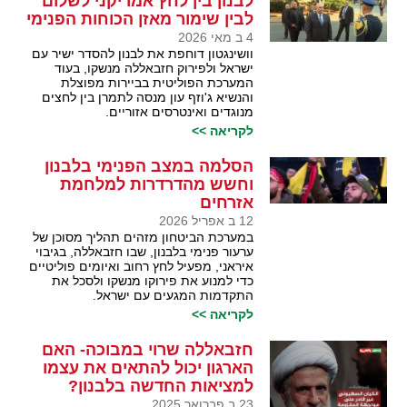
לבנון בין לחץ אמריקני לשלום
לבין שימור מאזן הכוחות הפנימי
4 ב מאי 2026
וושינגטון דוחפת את לבנון להסדר ישיר עם
ישראל ולפירוק חזבאללה מנשקו, בעוד
המערכת הפוליטית בביירות מפוצלת
והנשיא ג'וזף עון מנסה לתמרן בין לחצים
מנוגדים ואינטרסים אזוריים.
לקריאה >>
הסלמה במצב הפנימי בלבנון
וחשש מהדרדרות למלחמת
אזרחים
12 ב אפריל 2026
במערכת הביטחון מזהים תהליך מסוכן של
ערעור פנימי בלבנון, שבו חזבאללה, בגיבוי
איראני, מפעיל לחץ רחוב ואיומים פוליטיים
כדי למנוע את פירוקו מנשקו ולסכל את
התקדמות המגעים עם ישראל.
לקריאה >>
חזבאללה שרוי במבוכה- האם
הארגון יכול להתאים את עצמו
למציאות החדשה בלבנון?
23 ב פברואר 2025