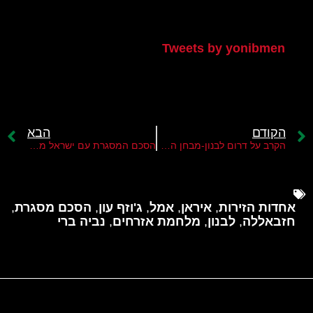
הטוויטר שלי
Tweets by yonibmen
הקודם
הבא
הקרב על דרום לבנון-מבחן המציאות הראשון של מזכר ההבנות בין ארה"ב לאיראן
הסכם המסגרת עם ישראל מציב את חזבאללה בפני מבחן קיומי
אחדות הזירות
,
איראן
,
אמל
,
ג'וזף עון
,
הסכם מסגרת
,
חזבאללה
,
לבנון
,
מלחמת אזרחים
,
נביה ברי