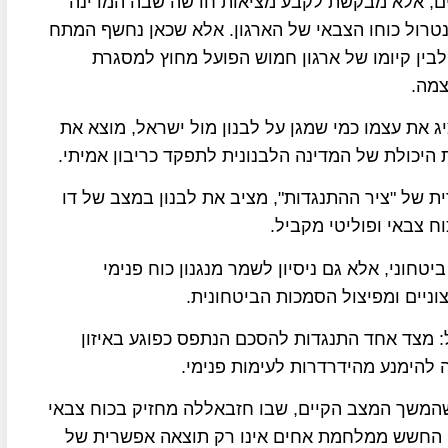
יים, אלא מבקשת לקבע מציאות חדשה שבה המדינה
לנטרול כוחו הצבאי של הארגון. אלא שכאן נחשף המתח
 לבין קיומו של ארגון חמוש הפועל מחוץ למסגרת
צמה.
ג את עצמו כמי שמגן על לבנון מול ישראל, מוצא את
 היכולת של המדינה הלבנונית לתפקד כריבון אמיתי.
ית של "ציר ההתנגדות", מציב את לבנון במצב של דו
וח צבאי ופוליטי מקביל.
טחוני, אלא גם ניסיון לשמר מנגנון כוח פנימי
יים ומפיצול הסמכות הביטחונית.
: מצד אחד התנגדות להסכם הנתפס כפוגע באיזון
ה להימנע מהידרדרות לעימות פנימי.
שהמשך המצב הקיים, שבו חזבאללה מחזיק בכוח צבאי
ה. החשש ממלחמת אחים אינו רק תוצאה אפשרית של