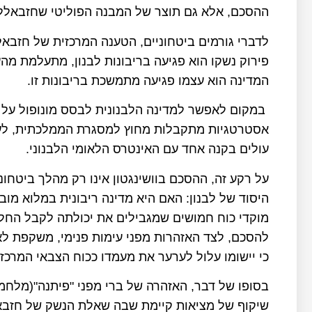
ההסכם, אלא גם תוצר של המבנה הפוליטי שחזבאללה
לדברי גורמים ביטחוניים, הטענה המרכזית של חזבאלל
פירוק נשקו הוא פגיעה בריבונות לבנון, מתעלמת מה
המדינה הוא עצמו פגיעה מתמשכת בריבונות זו.
במקום לאפשר למדינה הלבנונית לבסס מונופול על 
אסטרטגיות מתקבלות מחוץ למסגרת הממלכתית, לעית
עולים בקנה אחד עם האינטרס הלאומי הלבנוני.
על רקע זה, ההסכם בוושינגטון אינו רק מהלך ביטחונ
היסוד של לבנון: האם היא מדינה ריבונית במלוא מו
מוקדי כוח חמושים שמגבילים את יכולתה לקבל החל
להסכם, לצד האזהרות מפני עימות פנימי, משקפת ל
כי יישומו עלול לערער את מעמדו ככוח הצבאי המרכזי
בסופו של דבר, האזהרה של ברי מפני "פיתנה"(מלחמ
שיקוף של מציאות קיימת שבה שאלת הנשק של חזבאל