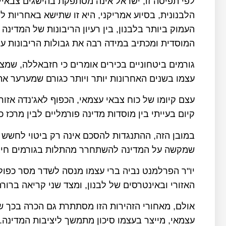
לפי תפיסה זו, ישראל אינה מסתפקת בהישגים צבא
הלבנונית, בסיוע אמריקני, היא זו שתישא באחריות 
העמוק ביותר בלבנון, בין רעיון הריבונות של המדינה
המוסדית ומכתיב במידה רבה את גבולות הריבונות ע
גורמים ביטחוניים בכירים אומרים כי חזבאללה, שמצי
עצמו בשנים האחרונות יותר ויותר כגורם שמערער את
עצם קיומו של כוח צבאי עצמאי, הכפוף לאג’נדה אזור
קיום בעייתי בין מוסדות מדינה פורמליים לבין מרכז כ
במובן הזה, ההתנגדות להסכם אינה רק ביטוי לחשש בי
שמקשה על המדינה להשתחרר מהתלות בגורמים חיצונ
יו"ר הפרלמנט נביה ברי עצמו מנסה לשדר מסר כפול
האזורי ובאינטרסים של לבנון, ומצד שני קריאה ברור
אולם, מאחורי הזהירות הזו מסתתרת גם הכרה בכך 
עצמאי, מייצר בעצמו סיכון מתמשך ליציבות המדינ