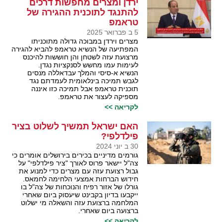
ירדן ומצרים מחפשות דרכים
להתנגד לתוכנית ההגירה של
טראמפ
5 ב פברואר 2025
מצרים וירדן במבוכה גדולה מתוכניתו
המפתיעה של הנשיא טראמפ להביא להגירה
מרצועת עזה לשטחן והן חוששות להיכנס
לעימות עמו מחשש לסנקציות נגדן.
הנשיא א-סיסי והמלך עבדאללה מנסים
לגבש תמיכה בינלאומית לעמדתם נגד
תוכנית טראמפ אבל תמיכה כזו איננה
מספיקה לעצור את טראמפ.
לקריאה >>
האם ישראל תמשיך לשלוט בציר
פילדלפי?
30 ב יוני 2024
גורמים מדיניים בכירים בירושלים אומרים כי
צה"ל יישאר פרוס לאורך "ציר פילדלפי" על
גבול רצועת עזה עם מצרים כדי למנוע את
חידוש הברחות אמצעי הלחימה לחמאס.
גורלו של אזור רפיח והנוכחות של צה"ל בו
ייקבעו בדיון בקבינט שיעסוק ביום שאחרי
המלחמה ברצועת עזה והשאלה מי ישלוט
ברצועה ביום שאחרי.
לקריאה >>