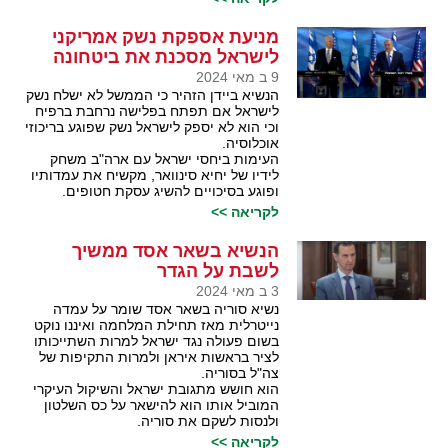
מניעת אספקת נשק אמריקני
לישראל מסכנת את ביטחונה
9 ב מאי 2024
הנשיא ביידן הזהיר כי הממשל לא ישלח נשק
לישראל אם תפתח בפלישה נרחבת ברפיח
וכי הוא לא יספק לישראל נשק שפוגע בריכוזי
אוכלוסיה.
העימות ביחסי ישראל עם ארה"ב משחק
לידיו של יחיא סינוואר, מקשיח את עמדותיו
ופוגע בסיכויים להשיג עסקת חטופים.
לקריאה >>
הנשיא בשאר אסד ממשיך
לשבת על הגדר
3 ב מאי 2024
נשיא סוריה בשאר אסד שומר על עמדה
נייטרלית מאז תחילת המלחמה ואיננו נוקט
בשום פעולה נגד ישראל למרות השתייכותו
לציר בראשות איראן ולמרות התקיפות של
צה"ל בסוריה.
הוא חושש מתגובת ישראל והשיקול העיקרי
המוביל אותו הוא להישאר על כס השלטון
ולנסות לשקם את סוריה.
לקריאה >>