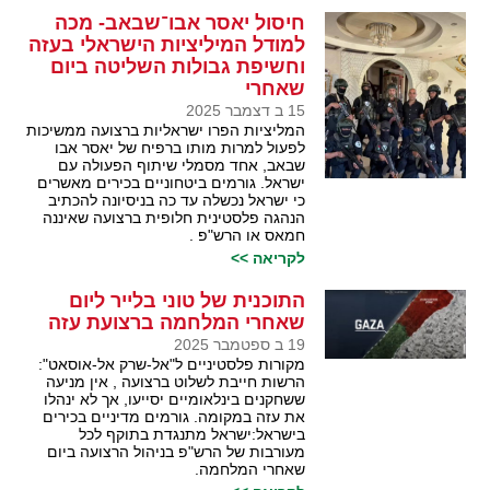
חיסול יאסר אבו־שבאב- מכה
למודל המיליציות הישראלי בעזה
וחשיפת גבולות השליטה ביום
שאחרי
15 ב דצמבר 2025
המליציות הפרו ישראליות ברצועה ממשיכות
לפעול למרות מותו ברפיח של יאסר אבו
שבאב, אחד מסמלי שיתוף הפעולה עם
ישראל. גורמים ביטחוניים בכירים מאשרים
כי ישראל נכשלה עד כה בניסיונה להכתיב
הנהגה פלסטינית חלופית ברצועה שאיננה
חמאס או הרש"פ .
לקריאה >>
התוכנית של טוני בלייר ליום
שאחרי המלחמה ברצועת עזה
19 ב ספטמבר 2025
מקורות פלסטיניים ל"אל-שרק אל-אוסאט":
הרשות חייבת לשלוט ברצועה , אין מניעה
ששחקנים בינלאומיים יסייעו, אך לא ינהלו
את עזה במקומה. גורמים מדיניים בכירים
בישראל:ישראל מתנגדת בתוקף לכל
מעורבות של הרש"פ בניהול הרצועה ביום
שאחרי המלחמה.