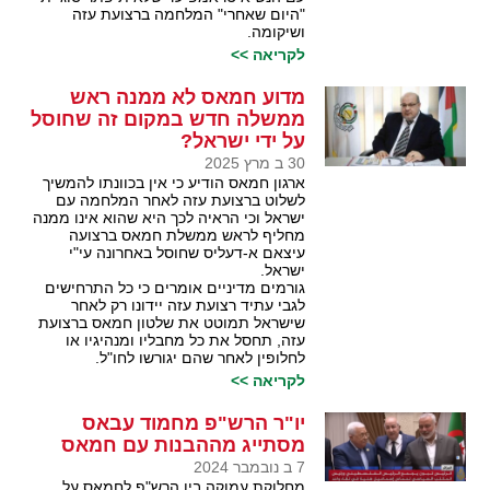
"היום שאחרי" המלחמה ברצועת עזה
ושיקומה.
לקריאה >>
מדוע חמאס לא ממנה ראש
ממשלה חדש במקום זה שחוסל
על ידי ישראל?
30 ב מרץ 2025
ארגון חמאס הודיע כי אין בכוונתו להמשיך
לשלוט ברצועת עזה לאחר המלחמה עם
ישראל וכי הראיה לכך היא שהוא אינו ממנה
מחליף לראש ממשלת חמאס ברצועה
עיצאם א-דעליס שחוסל באחרונה עי"י
ישראל.
גורמים מדיניים אומרים כי כל התרחישים
לגבי עתיד רצועת עזה יידונו רק לאחר
שישראל תמוטט את שלטון חמאס ברצועת
עזה, תחסל את כל מחבליו ומנהיגיו או
לחלופין לאחר שהם יגורשו לחו"ל.
לקריאה >>
יו"ר הרש"פ מחמוד עבאס
מסתייג מההבנות עם חמאס
7 ב נובמבר 2024
מחלוקת עמוקה בין הרש"פ לחמאס על