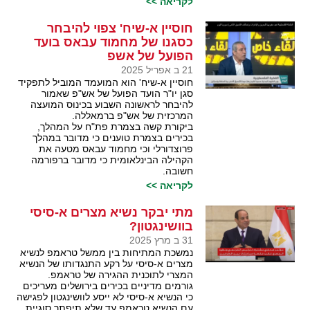
לקריאה >>
חוסיין א-שיח' צפוי להיבחר
כסגנו של מחמוד עבאס בועד
הפועל של אשפ
21 ב אפריל 2025
חוסיין א-שיח' הוא המועמד המוביל לתפקיד
סגן יו"ר הועד הפועל של אש"פ שאמור
להיבחר לראשונה השבוע בכינוס המועצה
המרכזית של אש"פ ברמאללה.
ביקורת קשה בצמרת פת"ח על המהלך,
בכירים בצמרת טוענים כי מדובר במהלך
פרוצדורלי וכי מחמוד עבאס מטעה את
הקהילה הבינלאומית כי מדובר ברפורמה
חשובה.
לקריאה >>
מתי יבקר נשיא מצרים א-סיסי
בוושינגטון?
31 ב מרץ 2025
נמשכת המתיחות בין ממשל טראמפ לנשיא
מצרים א-סיסי על רקע התנגדותו של הנשיא
המצרי לתוכנית ההגירה של טראמפ.
גורמים מדיניים בכירים בירושלים מעריכים
כי הנשיא א-סיסי לא ייסע לוושינגטון לפגישה
עם הנשיא טראמפ עד שלא תיפתר סוגיית