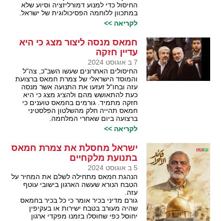
החיסול כדי למנוע דמורליזציה וסיוע שלא
במתכוון ללוחמה הפסיכולוגית של ישראל.
לקריאה >>
חמאס מנסה ליצור מצג כי היא
עדיין חזקה
7 ב אוגוסט 2024
החיסולים האחרונים שעשו השב"כ, צה"ל
והמוסד הישראלי של צמרת חמאס ברצועת
עזה ובחו"ל זעזעו את התנועה אשר מנסה
כעת להתאושש מהם ולהציג מצג כי היא
חזקה מתמיד. גורמים בחמאס טוענים כי
חמאס תהייה חלק מהשלטון הפלסטיני
ברצועה ביום שאחרי המלחמה.
לקריאה >>
ישראל מחסלת את צמרת חמאס
בתנועת מלקחיים
5 ב אוגוסט 2024
הנהגת חמאס מתחילה לשלם את המחיר על
הטבח הנורא שעשה הארגון בישובי עוטף
עזה.
גורם מדיני בכיר אומר כי כל בכיר בחמאס
שהיה מעורב בטבח ישירות או בעקיפין
יחוסל כפי שחוסלו בזמנו מפקדי ארגון