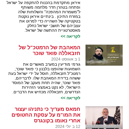
איראן מתקדמת בהכנות להתקפה על ישראל
ופתחה בטהרן חדר מלחמה משותף
ל"משמרות המהפכה" והשלוחות שלה
במזרח התיכון . בינתיים איראן נוקטת
בטקטיקה של השהייה כדי למרוט את
עצביהם של תושבי ישראל כחלק
מאסטרטגיית ההתשה של ישראל.
לקריאה >>
המאהבת של הרמטכ"ל של
חזבאללה פואד שוכר
1 ב אוגוסט 2024
גורמי מודיעין במערב מאשרים את
השמועות שהופצו בלבנון כי פואד שוכר,
רמטכ"ל חזבאללה, חוסל על ידי ישראל בעת
ששהה בדירת המאהבת שלו. לדבריהם,
פואד שוכר, שהיה תחת מעקב של המוסד
הישראלי, לא נקט באמצעי הזהירות
הנדרשים, חזבאללה מכחיש את הדברים.
לקריאה >>
חמאס מעריך כי נתניהו יעצור
את המו"מ על עסקת החטופים
אחרי נאומו בקונגרס
12 ב יולי 2024