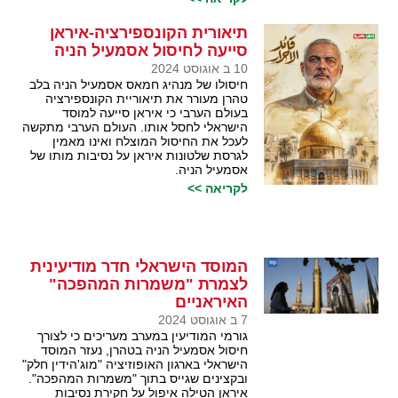
תיאורית הקונספירציה-איראן
סייעה לחיסול אסמעיל הניה
10 ב אוגוסט 2024
חיסולו של מנהיג חמאס אסמעיל הניה בלב
טהרן מעורר את תיאוריית הקונספירציה
בעולם הערבי כי איראן סייעה למוסד
הישראלי לחסל אותו. העולם הערבי מתקשה
לעכל את החיסול המוצלח ואינו מאמין
לגרסת שלטונות איראן על נסיבות מותו של
אסמעיל הניה.
לקריאה >>
המוסד הישראלי חדר מודיעינית
לצמרת "משמרות המהפכה"
האיראניים
7 ב אוגוסט 2024
גורמי המודיעין במערב מעריכים כי לצורך
חיסול אסמעיל הניה בטהרן, נעזר המוסד
הישראלי בארגון האופוזיציה "מוג'הידין חלק"
ובקצינים שגייס בתוך "משמרות המהפכה".
איראן הטילה איפול על חקירת נסיבות