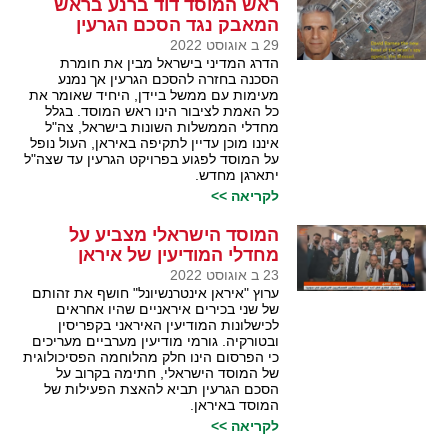
ראש המוסד דוד ברנע בראש
המאבק נגד הסכם הגרעין
29 ב אוגוסט 2022
הדרג המדיני בישראל מבין את חומרת
הסכנה בחזרה להסכם הגרעין אך נמנע
מעימות עם ממשל ביידן, היחיד שאומר את
כל האמת לציבור הינו ראש המוסד. בגלל
מחדלי הממשלות השונות בישראל, צה"ל
איננו מוכן עדיין לתקיפה באיראן, העול נופל
על המוסד לפגוע בפרויקט הגרעין עד שצה"ל
יתארגן מחדש.
לקריאה >>
המוסד הישראלי מצביע על
מחדלי המודיעין של איראן
23 ב אוגוסט 2022
ערוץ "איראן אינטרנשיונל" חושף את זהותם
של שני בכירים איראניים שהיו אחראים
לכישלונות המודיעין האיראני בקפריסין
ובטורקיה. גורמי מודיעין מערביים מעריכים
כי הפרסום הינו חלק מהלוחמה הפסיכולוגית
של המוסד הישראלי, חתימה בקרוב על
הסכם הגרעין תביא להאצת הפעילות של
המוסד באיראן.
לקריאה >>