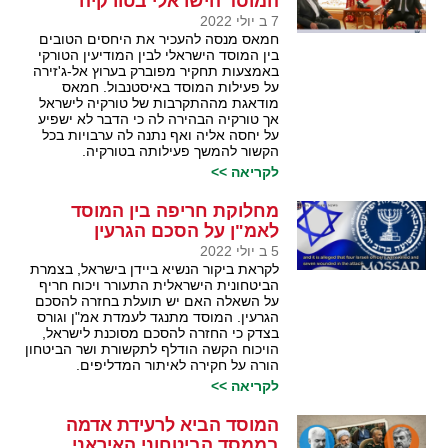
המוסד הישראלי בטורקיה
7 ב יולי 2022
חמאס מנסה להעכיר את היחסים הטובים
בין המוסד הישראלי לבין המודיעין הטורקי
באמצעות תחקיר מפוברק בערוץ אל-ג'זירה
על פעילות המוסד באיסטנבול. חמאס
מודאגת מההתקרבות של טורקיה לישראל
אך טורקיה הבהירה לה כי הדבר לא ישפיע
על יחסה אליה ואף נתנה לה ערבויות בכל
הקשור להמשך פעילותה בטורקיה.
לקריאה >>
מחלוקת חריפה בין המוסד
לאמ"ן על הסכם הגרעין
5 ב יולי 2022
לקראת ביקור הנשיא ביידן בישראל, בצמרת
הביטחונית הישראלית התעורר ויכוח חריף
על השאלה האם יש תועלת בחזרה להסכם
הגרעין. המוסד מתנגד לעמדת אמ"ן וגורס
בצדק כי החזרה להסכם מסוכנת לישראל,
הויכוח הקשה הודלף לתקשורת ושר הביטחון
הורה על חקירה לאיתור המדליפים.
לקריאה >>
המוסד הביא לרעידת אדמה
בממסד הביטחוני האיראני