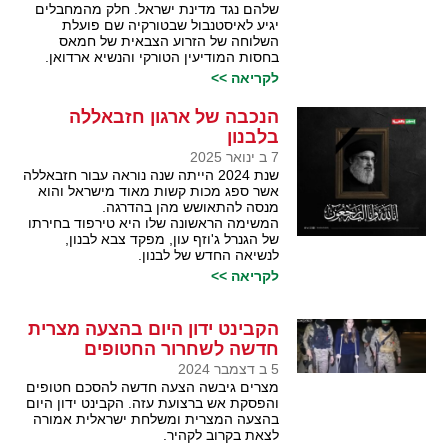
שלהם נגד מדינת ישראל. חלק מהמחבלים
יגיע לאיסטנבול שבטורקיה שם פועלת
השלוחה של הזרוע הצבאית של חמאס
בחסות המודיעין הטורקי והנשיא ארדואן.
לקריאה >>
הנכבה של ארגון חזבאללה
בלבנון
7 ב ינואר 2025
שנת 2024 הייתה שנה נוראה עבור חזבאללה
אשר ספג מכות קשות מאוד מישראל והוא
מנסה להתאושש מהן בהדרגה.
המשימה הראשונה שלו היא טירפוד בחירתו
של הגנרל ג'וזף עון, מפקד צבא לבנון,
לנשיאה החדש של לבנון.
לקריאה >>
הקבינט ידון היום בהצעה מצרית
חדשה לשחרור החטופים
5 ב דצמבר 2024
מצרים גיבשה הצעה חדשה להסכם חטופים
והפסקת אש ברצועת עזה. הקבינט ידון היום
בהצעה המצרית ומשלחת ישראלית אמורה
לצאת בקרוב לקהיר.