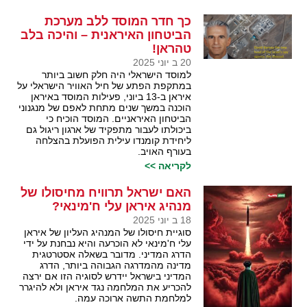
כך חדר המוסד ללב מערכת
הביטחון האיראנית – והיכה בלב
טהראן!
20 ב יוני 2025
למוסד הישראלי היה חלק חשוב ביותר
במתקפת הפתע של חיל האוויר הישראלי על
איראן ב-13 ביוני, פעילות המוסד באיראן
הוכנה במשך שנים מתחת לאפם של מנגנוני
הביטחון האיראניים. המוסד הוכיח כי
ביכולתו לעבור מתפקיד של ארגון ריגול גם
ליחידת קומנדו עילית הפועלת בהצלחה
בעורף האויב.
לקריאה >>
האם ישראל תרוויח מחיסולו של
מנהיג איראן עלי ח'מינאי?
18 ב יוני 2025
סוגיית חיסולו של המנהיג העליון של איראן
עלי ח'מינאי לא הוכרעה והיא נבחנת על ידי
הדרג המדיני. מדובר בשאלה אסטרטגית
מדינה מהמדרגה הגבוהה ביותר, הדרג
המדיני בישראל יידרש לסוגיה הזו אם ירצה
להכריע את המלחמה נגד איראן ולא להיגרר
למלחמת התשה ארוכה עמה.