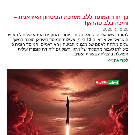
כך חדר המוסד ללב מערכת הביטחון האיראנית –
והיכה בלב טהראן!
20 ב יוני 2025
למוסד הישראלי היה חלק חשוב ביותר במתקפת הפתע של חיל האוויר
הישראלי על איראן ב-13 ביוני, פעילות המוסד באיראן הוכנה במשך
שנים מתחת לאפם של מנגנוני הביטחון האיראניים. המוסד הוכיח כי
ביכולתו לעבור מתפקיד של ארגון ריגול גם ליחידת קומנדו עילית
הפועלת בהצלחה בעורף האויב.
לקריאה >>