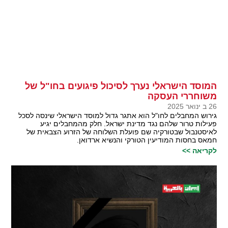
המוסד הישראלי נערך לסיכול פיגועים בחו"ל של
משוחררי העסקה
26 ב ינואר 2025
גירוש המחבלים לחו"ל הוא אתגר גדול למוסד הישראלי שינסה לסכל
פעילות טרור שלהם נגד מדינת ישראל. חלק מהמחבלים יגיע
לאיסטנבול שבטורקיה שם פועלת השלוחה של הזרוע הצבאית של
חמאס בחסות המודיעין הטורקי והנשיא ארדואן.
לקריאה >>