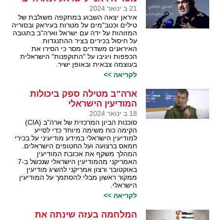
21 ב ינואר 2024
איראן יצאה השבוע במתקפה משולבת של
טילים וכטב"מים על מטרות בעיראק ובסוריה
המזוהות על ידה עם ישראל וארה"ב בתגובה
על חיסול בכירים בציר ההתנגדות.
האיראנים משדרים מסר כי הסירו את
הכפפות ויגיבו על "התוקפנות" הישראלית
בעוצמה צבאית ובאופן ישיר.
לקריאה >>
ארה"ב מטילה ספק ביכולות
המודיעין הישראלי
18 ב ינואר 2024
סוכנות הביון המרכזית של ארה"ב (CIA)
הקימה כוח משימה מיוחד כדי לסייע
למודיעין הישראלי במידע מודיעיני על בכירי
חמאס ברצועה ועל החטופים הישראלים.
המהלך משקף את אכזבת המודיעין
האמריקני מהמודיעין הישראלי שנכשל ב-7
באוקטובר ורצון אמריקני להשיג מודיעין
ממקור ראשון מבלי להסתמך על המודיעין
הישראלי.
לקריאה >>
המלחמה בעזה שינתה את