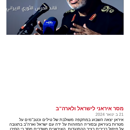
מסר איראני לישראל ולארה"ב
21 ב ינואר 2024
איראן יצאה השבוע במתקפה משולבת של טילים וכטב"מים על
מטרות בעיראק ובסוריה המזוהות על ידה עם ישראל וארה"ב בתגובה
על חיסול בכירים בציר ההתנגדות. האיראנים משדרים מסר כי הסירו