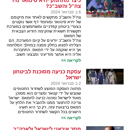
כיצד מתחמק יחיא סינוואר מיד
צה"ל והשב"כ?
6 ב פברואר 2024
צה"ל והשב"כ מתקשים לאתר את מיקומם
של יחיא סינוואר ומוחמד דף אשר נוקטים
בצעדי ביטחון קפדניים ומשתמשים במערכת
תקשורת חשאית שהקימה הזרוע הצבאית
של חמאס.
צה"ל והשב"כ יודעים על קיום המערכת, הם
הצליחו לפגוע בחלק ממנה במהלך המלחמה
אך היא שוקמה על ידי חמאס, התחברות
אליה היא אתגר מודיעיני ומבצעי חשוב.
לקריאה >>
עסקת כניעה מסוכנת לביטחון
ישראל
2 ב פברואר 2024
מתווה העסקה המוצע לשחרור החטופים
שגובש על ידי קטאר ומצרים הוא מסוכן
מאוד לישראל ומהוה כניעה לחמאס. ישראל
צריכה להתנער ממנו ולהגביר את הלחץ על
חמאס ברצועת עזה, רק כך היא תשיג
הישגים בכל הקשור לשחרור החטופים.
לקריאה >>
מסר איראני לישראל ולארה"ב