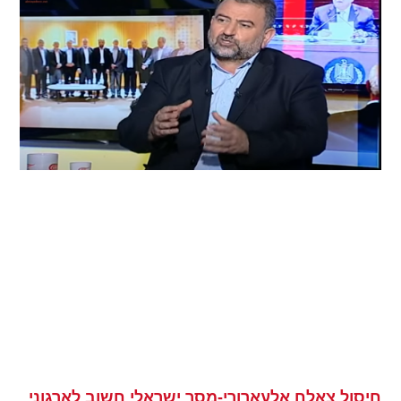
חיסול צאלח אלעארורי-מסר ישראלי חשוב לארגוני