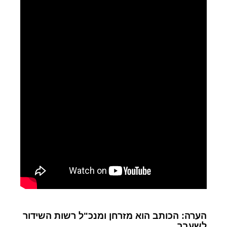
הערה: הכותב הוא מזרחן ומנכ"ל רשות השידור
לשעבר