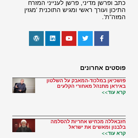
כתב ופרשן מדיני, פרשן לענייני המזרח
התיכון ועורך ראשי ומגיש התוכנית 'מגזין
המזה"ת'.
פוסטים אחרונים
פזשכיאן במלכוד-המאבק על השלטון
באיראן מתנהל מאחורי הקלעים
קרא עוד>>
חזבאללה מכחיש אחריות להסלמה
בלבנון ומאשים את ישראל
קרא עוד>>