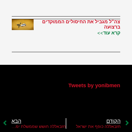
צה"ל מגביל את החיסולים הממוקדים
ברצועה
קרא עוד>>
הטוויטר שלי
Tweets by yonibmen
הקודם
הבא
חזבאללה כופף את ישראל
חזבאללה חושש שממשלת ימין בישראל תיסוג מההסכם