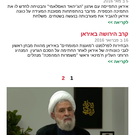
5 ב מאי 2016
איראן התפייסה עם ארגון "הג'יהאד האסלאמי" והבטיחה לחדש לו את
התמיכה הכספית. מדובר בהתפתחות מסוכנת המעידה על כוונה
איראן להגביר את מעורבותה בנעשה בשטחים. משלחת
לקריאה >>
קרב הירושה באיראן
16 ב פברואר 2016
הבחירות לפרלמנט ו"מועצת המומחים" באיראן מהוות מבחן ראשון
לגבי כוונותיה של איראן לאחר החתימה על הסכם הגרעין. המנהיג
הרוחני העליון ח'מינאי וראשי "משמרות המהפכה" מנהלים
לקריאה >>
2
1