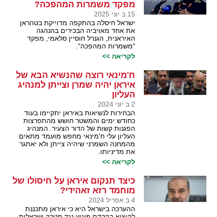
מפקד משמרות המהפכה?
15 ב יוני 2025
ישראל חיסלה בהתקפה מדוייקת בטהראן
את אחד מאויביה הבכירים בהנהגה
האיראנית, הגנרל חוסיין סלאמי, מפקד
"משמרות המהפכה".
לקריאה >>
ח'מינאי רוצה שהנשיא הבא של
איראן יהיה שמרן וצייתן למנהיג
העליון
2 ב יוני 2024
הבחירות לנשיאות באיראן יתקיימו בעוד
כחודש ימים והמשטר חושש מהתפרצות
הפגנות קשות של הדור הצעיר. המנהיג
העליון עלי ח'מינאי מחפש מועמד מתאים
מהמחנה השמרני שיהיה צייתן ולא יאתגר
את מדיניותו.
לקריאה >>
כיצד תנקום איראן על חיסולו של
מוחמד רזא זאהידי?
4 ב אפריל 2024
ההערכה בישראל היא כי איראן מתכננת
להוציא בהקדם פיגוע נגד מטרה ישראלית