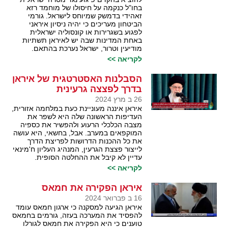
בחו"ל כנקמה על חיסולו של מוחמד רזא
זאהידי בדמשק שמיוחס לישראל. גורמי
הביטחון מעריכים כי יהיה ניסיון איראני
לפגוע בשגרירות או קונסוליה ישראלית
באחת המדינות שבה יש לאיראן תשתיות
מודיעין וטרור, ישראל נערכת בהתאם.
לקריאה >>
הסבלנות האסטרטגית של איראן
בדרך לפצצה גרעינית
26 ב מרץ 2024
איראן איננה מעוניינת כעת במלחמה אזורית,
העדיפות הראשונה שלה היא לשפר את
מצבה הכלכלי הרעוע ולהפשיר את כספיה
המוקפאים במערב. אבל, בחשאי, היא עושה
את כל ההכנות הדרושות לפריצת הדרך
לייצור פצצת הגרעין, המנהיג העליון ח'מינאי
עדיין לא קיבל את ההחלטה הסופית.
לקריאה >>
איראן הפקירה את חמאס
16 ב פברואר 2024
איראן הגיעה למסקנה כי ארגון חמאס עומד
להפסיד את המערכה בעזה, גורמים בחמאס
טוענים כי היא הפקירה את חמאס לגורלו