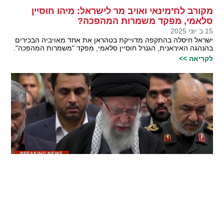
מקורב לח’מינאי ואויב מר לישראל: מיהו חוסיין
סלאמי, מפקד משמרות המהפכה?
15 ב יוני 2025
ישראל חיסלה בהתקפה מדוייקת בטהראן את אחד מאויביה הבכירים
בהנהגה האיראנית, הגנרל חוסיין סלאמי, מפקד "משמרות המהפכה".
לקריאה >>