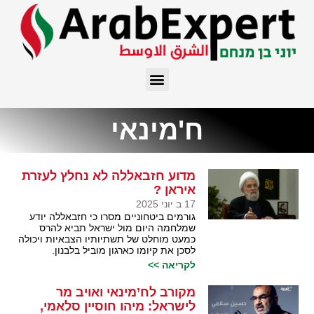
ח'מינאי
מדוע חזבאללה לא נחלץ לעזרת
איראן ?
17 ב יוני 2025
גורמים ביטחוניים מסרו כי חזבאללה יודע
שמלחמה היום מול ישראל תביא להרס
כמעט מוחלט של תשתיותיו הצבאיות ויכולה
לסכן את קיומו כארגון מוביל בלבנון.
לקריאה >>
מקורב לח’מינאי ואויב מר
לישראל: מיהו חוסיין סלאמי,