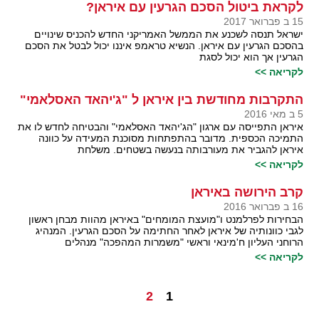
לקראת ביטול הסכם הגרעין עם איראן?
15 ב פברואר 2017
ישראל תנסה לשכנע את הממשל האמריקני החדש להכניס שינויים
בהסכם הגרעין עם איראן. הנשיא טראמפ איננו יכול לבטל את הסכם
הגרעין אך הוא יכול לסגת
לקריאה >>
התקרבות מחודשת בין איראן ל "ג'יהאד האסלאמי"
5 ב מאי 2016
איראן התפייסה עם ארגון "הג'יהאד האסלאמי" והבטיחה לחדש לו את
התמיכה הכספית. מדובר בהתפתחות מסוכנת המעידה על כוונה
איראן להגביר את מעורבותה בנעשה בשטחים. משלחת
לקריאה >>
קרב הירושה באיראן
16 ב פברואר 2016
הבחירות לפרלמנט ו"מועצת המומחים" באיראן מהוות מבחן ראשון
לגבי כוונותיה של איראן לאחר החתימה על הסכם הגרעין. המנהיג
הרוחני העליון ח'מינאי וראשי "משמרות המהפכה" מנהלים
לקריאה >>
2
1