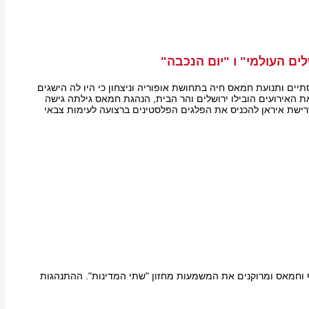
ים העולמי" ו "יום הנכבה"
יים ותנועת חמאס חיה בתחושת אופוריה וניצחון כי היו לה הישגים
ת האירועים הובילו ירושלים והר הבית, הנהגת חמאס גילתה גישה
ישת איראן להכניס את הפלגים הפלסטינים ברצועה לעימות צבאי
ף וחמאס ומרוקנים את המשמעות מחזון "שתי המדינות". ההתנהגות