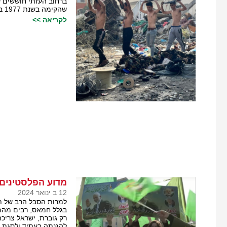
ברחוב העזתי חוששים ש
שהקימה בשנת 1977 ביהודה ושומרון.
לקריאה >>
מדוע הפלסטינים
12 ב ינואר 2024
למרות הסבל הרב של ת
בגלל חמאס, רבים מהם
רק גוברת, ישראל צריכ
להגנתה בעתיד ולסגת מ