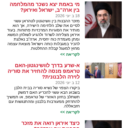
מי באמת יצא נשכר מהמלחמה
בין ארה"ב, ישראל ואיראן?
18 ב יוני 2026
מזכר ההבנות בין וושינגטון לטהראן עשוי
לסיים את שלב הלחימה הישירה, אך הוא
מותיר את הסוגיות המרכזיות פתוחות. בעוד
איראן מצליחה לשרוד ולהגיע לשולחן המשא
ומתן מעמדת כוח יחסית, ארה"ב נאלצת
להכיר במגבלות כוחה וישראל מוצאת עצמה
מחוץ למעגל קבלת ההחלטות.
לקריאה >>
א-שרע בדרך לוושינגטון-האם
טראמפ מנסה להחזיר את סוריה
לזירה הלבנונית?
12 ב יוני 2026
ביקורו הצפוי של נשיא סוריה בבית הלבן
בשבוע הבא עשוי להכריע האם דמשק
תשתלב בחזון האזורי של טראמפ, או תמשיך
להתרחק ממעורבות בלבנון ומהתנגשות עם
חזבאללה.
לקריאה >>
כיצד איראן רואה את מזכר