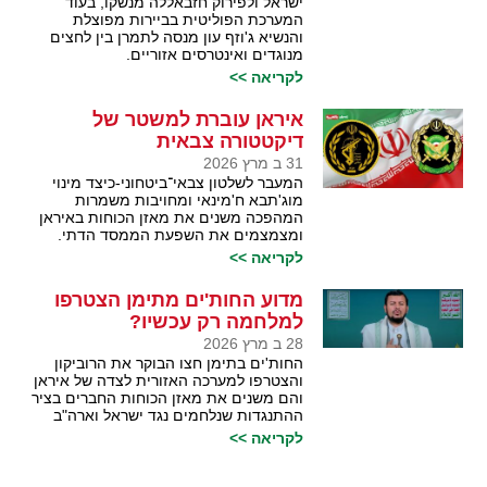
ישראל ולפירוק חזבאללה מנשקו, בעוד
המערכת הפוליטית בביירות מפוצלת
והנשיא ג'וזף עון מנסה לתמרן בין לחצים
מנוגדים ואינטרסים אזוריים.
לקריאה >>
איראן עוברת למשטר של
דיקטטורה צבאית
31 ב מרץ 2026
המעבר לשלטון צבאי־ביטחוני-כיצד מינוי
מוג'תבא ח'מינאי ומחויבות משמרות
המהפכה משנים את מאזן הכוחות באיראן
ומצמצמים את השפעת הממסד הדתי.
לקריאה >>
מדוע החות'ים מתימן הצטרפו
למלחמה רק עכשיו?
28 ב מרץ 2026
החות'ים בתימן חצו הבוקר את הרוביקון
והצטרפו למערכה האזורית לצדה של איראן
והם משנים את מאזן הכוחות החברים בציר
ההתנגדות שנלחמים נגד ישראל וארה"ב
לקריאה >>