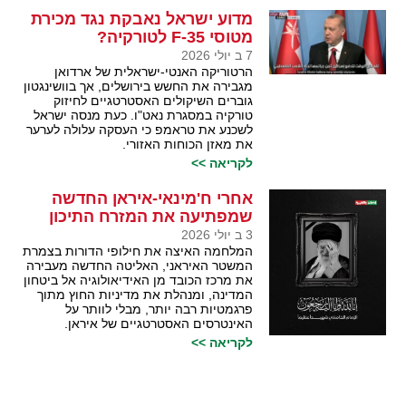
מדוע ישראל נאבקת נגד מכירת
מטוסי F-35 לטורקיה?
7 ב יולי 2026
הרטוריקה האנטי-ישראלית של ארדואן
מגבירה את החשש בירושלים, אך בוושינגטון
גוברים השיקולים האסטרטגיים לחיזוק
טורקיה במסגרת נאט"ו. כעת מנסה ישראל
לשכנע את טראמפ כי העסקה עלולה לערער
את מאזן הכוחות האזורי.
לקריאה >>
אחרי ח'מינאי-איראן החדשה
שמפתיעה את המזרח התיכון
3 ב יולי 2026
המלחמה האיצה את חילופי הדורות בצמרת
המשטר האיראני, האליטה החדשה מעבירה
את מרכז הכובד מן האידיאולוגיה אל ביטחון
המדינה, ומנהלת את מדיניות החוץ מתוך
פרגמטיות רבה יותר, מבלי לוותר על
האינטרסים האסטרטגיים של איראן.
לקריאה >>