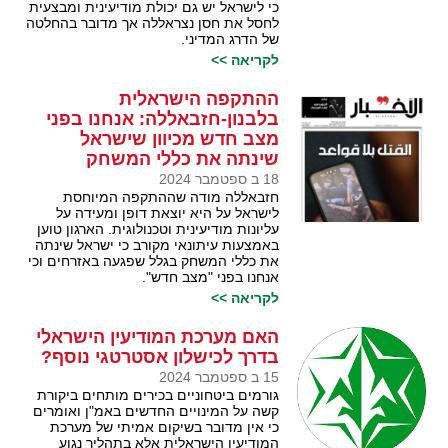
כי לישראל יש גם יכולת מודיעינית ומבצעית
לחסל את חסן נצראללה אך מדובר בהחלטה
של הדרג המדיני.
לקריאה >>
ההתקפה הישראלית
בלבנון-חזבאללה: אנחנו בפני
מצב חדש מכיוון שישראל
שינתה את כללי המשחק
18 ב ספטמבר 2024
חזבאללה מודה שההתקפה המיוחסת
לישראל על היא יוצאת דופן ומעידה על
עליונות מודיעינית וטכנולוגית. הארגון טוען
באמצעות עיתונאי מקורב כי ישראל שינתה
את כללי המשחק בגלל שפגעה באזרחים וכי
אנחנו בפני "מצב חדש".
לקריאה >>
האם מערכת המודיעין הישראלי
בדרך לכישלון אסטרטגי נוסף?
15 ב ספטמבר 2024
גורמים ביטחוניים בכירים מותחים ביקורת
קשה על המינויים החדשים באמ"ן ואומרים
כי אין מדובר בשיקום אמיתי של מערכת
המודיעין הישראלית אלא בתהליך נגוע