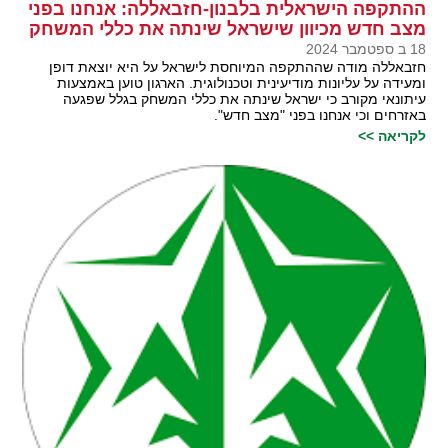
ההתקפה הישראלית בלבנון-חזבאללה: אנחנו בפני
מצב חדש מכיוון שישראל שינתה את כללי המשחק
18 ב ספטמבר 2024
חזבאללה מודה שההתקפה המיוחסת לישראל על היא יוצאת דופן
ומעידה על עליונות מודיעינית וטכנולוגית. הארגון טוען באמצעות
עיתונאי מקורב כי ישראל שינתה את כללי המשחק בגלל שפגעה
באזרחים וכי אנחנו בפני "מצב חדש".
לקריאה >>