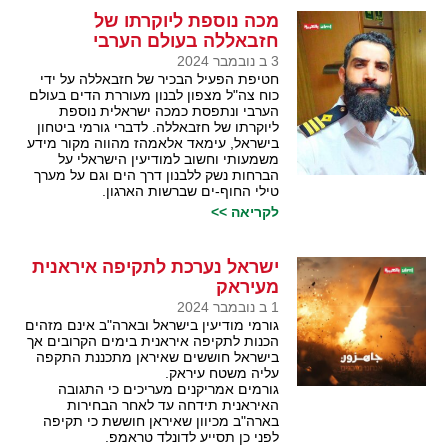
מכה נוספת ליוקרתו של
חזבאללה בעולם הערבי
3 ב נובמבר 2024
חטיפת הפעיל הבכיר של חזבאללה על ידי
כוח צה"ל מצפון לבנון מעוררת הדים בעולם
הערבי ונתפסת כמכה ישראלית נוספת
ליוקרתו של חזבאללה. לדברי גורמי ביטחון
בישראל, עימאד אלאמהז מהווה מקור מידע
משמעותי וחשוב למודיעין הישראלי על
הברחות נשק ללבנון דרך הים וגם על מערך
טילי החוף-ים שברשות הארגון.
לקריאה >>
ישראל נערכת לתקיפה איראנית
מעיראק
1 ב נובמבר 2024
גורמי מודיעין בישראל ובארה"ב אינם מזהים
הכנות לתקיפה איראנית בימים הקרובים אך
בישראל חוששים שאיראן מתכננת התקפה
עליה משטח עיראק.
גורמים אמריקנים מעריכים כי התגובה
האיראנית תידחה עד לאחר הבחירות
בארה"ב מכיוון שאיראן חוששת כי תקיפה
לפני כן תסייע לדונלד טראמפ.