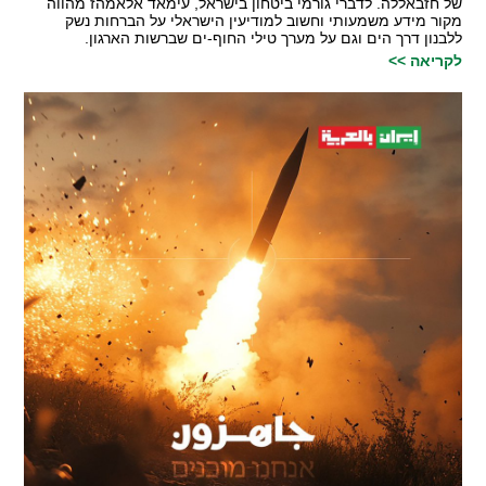
של חזבאללה. לדברי גורמי ביטחון בישראל, עימאד אלאמהז מהווה
מקור מידע משמעותי וחשוב למודיעין הישראלי על הברחות נשק
ללבנון דרך הים וגם על מערך טילי החוף-ים שברשות הארגון.
לקריאה >>