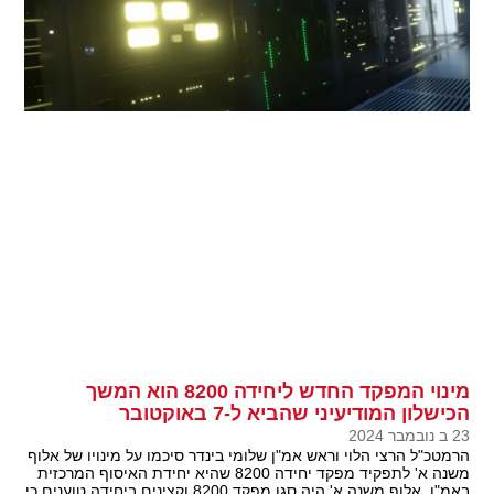
מינוי המפקד החדש ליחידה 8200 הוא המשך
הכישלון המודיעיני שהביא ל-7 באוקטובר
23 ב נובמבר 2024
הרמטכ"ל הרצי הלוי וראש אמ"ן שלומי בינדר סיכמו על מינויו של אלוף
משנה א' לתפקיד מפקד יחידה 8200 שהיא יחידת האיסוף המרכזית
באמ"ן. אלוף משנה א' היה סגן מפקד 8200 וקצינים ביחידה טוענים כי