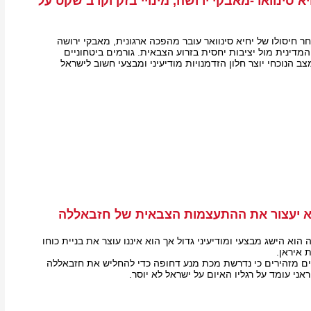
 סינוואר-מאבקי ירושה, מינויי בזק וקרב שקט על
 חיסולו של יחיא סינוואר עובר מהפכה ארגונית, מאבקי ירושה
מדינית מול יציבות יחסית בזרוע הצבאית. גורמים ביטחוניים
ב הנוכחי יוצר חלון הזדמנויות מודיעיני ומבצעי חשוב לישראל
א יעצור את ההתעצמות הצבאית של חזבאללה
הוא הישג מבצעי ומודיעיני גדול אך הוא איננו עוצר את בניית כוחו
 איראן.
רים מזהירים כי נדרשת מכת מנע דחופה כדי להחליש את חזבאללה
ני עומד על רגליו האיום על ישראל לא יוסר.