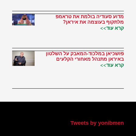
מדוע סעודיה בולמת את טראמפ
מלתקוף בעוצמה את איראן?
קרא עוד>>
פזשכיאן במלכוד-המאבק על השלטון
באיראן מתנהל מאחורי הקלעים
קרא עוד>>
הטוויטר שלי
Tweets by yonibmen