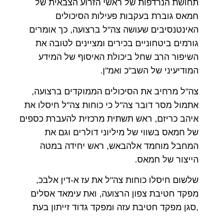
תחושת הנרדפות של ראשי הזרוע הצבאית של
חמאס גוברת בעקבות פעילות הסיכולים
האינטנסיבים שעושה צה"ל ברצועה, כך אומרים
גורמים ביטחוניים בכירים ומציינים לטובה את
השיפור הרב שחל ביכולת האיסוף של המידע
המודיעיני של השב"כ ואמ"ן.
צה"ל מרחיב את הסיכולים הממוקדים ברצועה,
אתמול מסר דובר צה"ל כי כוחות צה"ל חיסלו את
איהב כריזם, ראש תשתית מרכזית להעברת כספים
של חמאס בשווי של מיליוני דולרים וגם את
המחבל מוחמד אלהבאש, ראש יחידה במטה
הייצור של חמאס.
שלשום חיסלו כוחות צה"ל את עז א-דין אלבכ,
מפקד חטיבת צפון הרצועה, ואת עימאד אסלים
,סגן מפקד חטיבת עזה ומפקד גדוד זייתון בעת