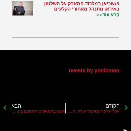
פזשכיאן במלכוד-המאבק על השלטון
באיראן מתנהל מאחורי הקלעים
קרא עוד>>
הטוויטר שלי
Tweets by yonibmen
הקודם
הבא
אחרי חיסול מוחמד עודה: המרוץ בצמרת חמאס למציאת מחליף חדש
חשש בחמאס כי ההסכם בין איראן לארה"ב ישאיר את עזה לבדה מול ישראל