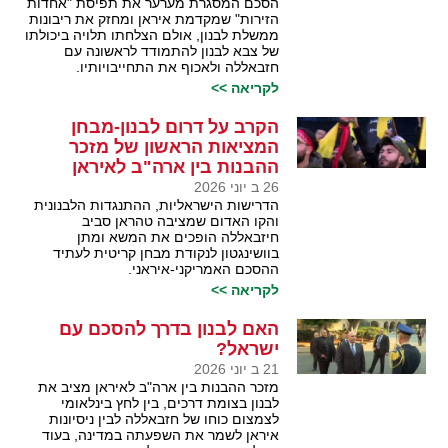
הסכם המסגרת מערער את תפיסת "אחדות
הזירות" שמקדמת איראן ומחזק את ריבונות
ממשלת לבנון, אולם הצלחתו תלויה ביכולתו
של צבא לבנון להתמודד לראשונה עם
חזבאללה ולאכוף את התחייבויותיו.
לקריאה >>
הקרב על דרום לבנון-מבחן
המציאות הראשון של מזכר
ההבנות בין ארה"ב לאיראן
26 ב יוני 2026
הדרישות הישראליות, ההתנגדות הלבנונית
והקו האדום שמציבה טהראן סביב
חיזבאללה הופכים את המשא ומתן
בוושינגטון לנקודת מבחן קריטית לעתיד
ההסכם האמריקני-איראני.
לקריאה >>
האם לבנון בדרך להסכם עם
ישראל?
21 ב יוני 2026
מזכר ההבנות בין ארה"ב לאיראן מציב את
לבנון בצומת דרכים, בין לחץ בינלאומי
לצמצום כוחו של חזבאללה לבין ניסיונות
איראן לשמר את השפעתה במדינה, בעוד