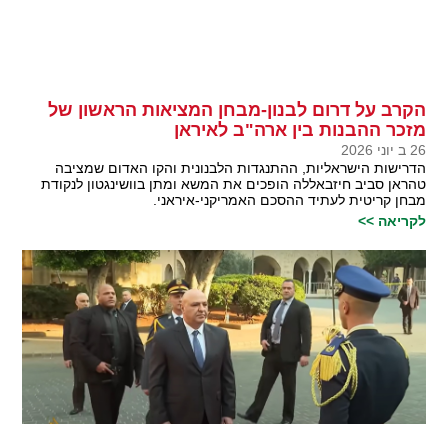
הקרב על דרום לבנון-מבחן המציאות הראשון של
מזכר ההבנות בין ארה"ב לאיראן
26 ב יוני 2026
הדרישות הישראליות, ההתנגדות הלבנונית והקו האדום שמציבה
טהראן סביב חיזבאללה הופכים את המשא ומתן בוושינגטון לנקודת
מבחן קריטית לעתיד ההסכם האמריקני-איראני.
לקריאה >>