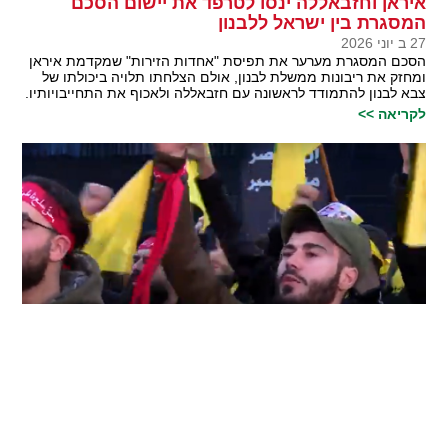
איראן וחזבאללה ינסו לטרפד את יישום הסכם
המסגרת בין ישראל ללבנון
27 ב יוני 2026
הסכם המסגרת מערער את תפיסת "אחדות הזירות" שמקדמת איראן
ומחזק את ריבונות ממשלת לבנון, אולם הצלחתו תלויה ביכולתו של
צבא לבנון להתמודד לראשונה עם חזבאללה ולאכוף את התחייבויותיו.
לקריאה >>