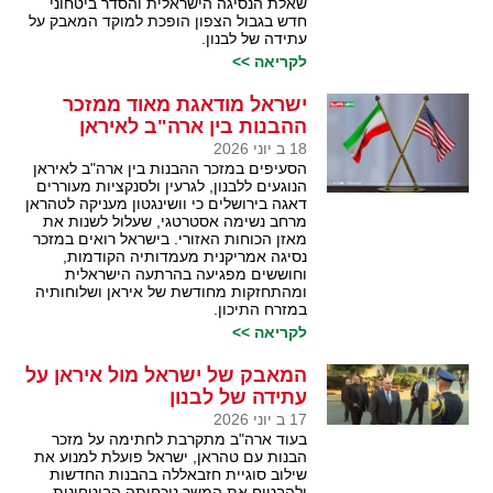
שאלת הנסיגה הישראלית והסדר ביטחוני
חדש בגבול הצפון הופכת למוקד המאבק על
עתידה של לבנון.
לקריאה >>
ישראל מודאגת מאוד ממזכר
ההבנות בין ארה"ב לאיראן
18 ב יוני 2026
הסעיפים במזכר ההבנות בין ארה"ב לאיראן
הנוגעים ללבנון, לגרעין ולסנקציות מעוררים
דאגה בירושלים כי וושינגטון מעניקה לטהראן
מרחב נשימה אסטרטגי, שעלול לשנות את
מאזן הכוחות האזורי. בישראל רואים במזכר
נסיגה אמריקנית מעמדותיה הקודמות,
וחוששים מפגיעה בהרתעה הישראלית
ומהתחזקות מחודשת של איראן ושלוחותיה
במזרח התיכון.
לקריאה >>
המאבק של ישראל מול איראן על
עתידה של לבנון
17 ב יוני 2026
בעוד ארה"ב מתקרבת לחתימה על מזכר
הבנות עם טהראן, ישראל פועלת למנוע את
שילוב סוגיית חזבאללה בהבנות החדשות
ולהבטיח את המשך נוכחותה הביטחונית