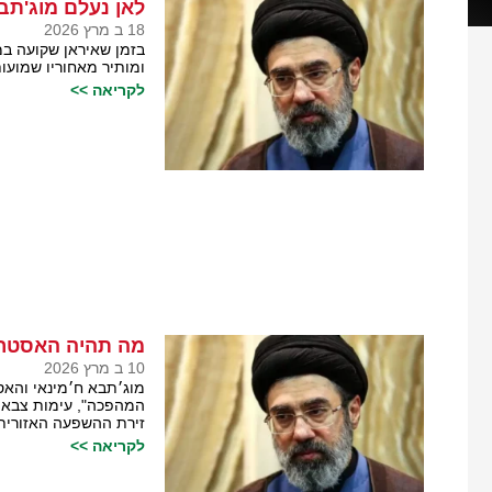
לאן נעלם מוג'תב
18 ב מרץ 2026
בזמן שאיראן שקועה במ
ומותיר מאחוריו שמועו
לקריאה >>
מה תהיה האסטרט
10 ב מרץ 2026
מוג׳תבא ח׳מינאי והא
המהפכה", עימות צבאי 
זירת ההשפעה האזורית 
לקריאה >>