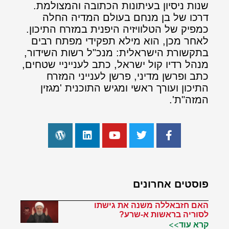
שנות ניסיון בעיתונות הכתובה והמצולמת.
דרכו של בן מנחם בעולם המדיה החלה
כמפיק של הטלוויזיה היפנית במזרח התיכון.
לאחר מכן, הוא מילא תפקידי מפתח רבים
בתקשורת הישראלית: מנכ"ל רשות השידור,
מנהל רדיו קול ישראל, כתב לענייניי שטחים,
כתב ופרשן מדיני, פרשן לענייני המזרח
התיכון ועורך ראשי ומגיש התוכנית 'מגזין
המזה"ת'.
פוסטים אחרונים
האם חזבאללה משנה את גישתו
לסוריה בראשות א-שרע?
קרא עוד>>