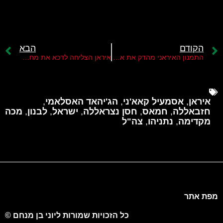
הקודם
הבא
התמנון האיראני מהדק את אחיזתו ביהודה ושומרון
איראן הצליחה לדכא את מחאת החיג'אב
איראן
,
אסמעיל קאא'ני
,
הג'יהאד האסלאמי
,
חזבאללה
,
חמאס
,
חסן נצראללה
,
ישראל
,
לבנון
,
מכה
מקדימה
,
נתניהו
,
צה"ל
מפת אתר
כל הזכויות שמורות ליוני בן מנחם ©