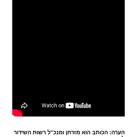
הערה: הכותב הוא מזרחן ומנכ"ל רשות השידור