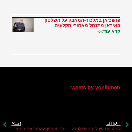
פזשכיאן במלכוד-המאבק על השלטון
באיראן מתנהל מאחורי הקלעים
קרא עוד>>
הטוויטר שלי
Tweets by yonibmen
הקודם
הבא
לגרש את פעילי חמאס לחו"ל
נתניהו צריך לאתגר את מחמוד עבאס