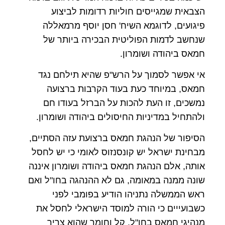
הצבאית שמגייסים חוליות רדומות לביצוע
פיגועים, לדוגמא השיח' חסן יוסף מרמאללה
שנחשב לדמות הפוליטית הבכירה ביותר של
חמאס ביהודה ושומרון.
אי אפשר לסמוך על הרש"פ שהיא תילחם נגד
חמאס, במיוחד כעת בעוד הקרבות ברצועה
נמשכים, זו העת להכות על הברזל בעודו חם
ולהתחיל במדיניות החיסולים ביהודה ושומרון.
הסיפור של הנהגת חמאס ברצועת עזה הסתיים,
מבחינת ישראל יש קונסנזוס לאומי כי יש לחסל
אותה, אלם הנהגת חמאס ביהודה ושומרון איננה
שונה ממנה במאומה, גם לא ההנהגה בחו"ל ואם
ראש הממשלה נתניהו הודיע בפומבי לפני
כשבועייים כי הורה למוסד הישראלי לחסל את
מנהיגי חמאס בחו"ל, קל וחומר שהוא צריך