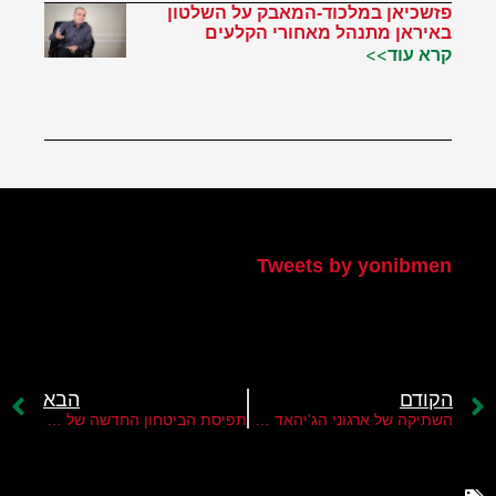
פזשכיאן במלכוד-המאבק על השלטון
באיראן מתנהל מאחורי הקלעים
קרא עוד>>
הטוויטר שלי
Tweets by yonibmen
הקודם
הבא
השתיקה של ארגוני הג'יהאד ביחס למלחמה ברצועת עזה
תפיסת הביטחון החדשה של ישראל ברצועת עזה